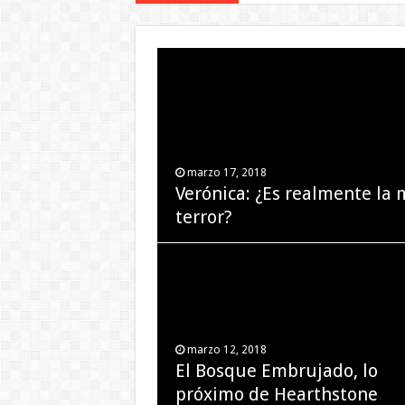
marzo 17, 2018
marzo 7, 2018
Verónica: ¿Es realmente la 
Lady Bird: Toda ave debe de
terror?
libre
marzo 12, 2018
El Bosque Embrujado, lo
marzo 4, 2018
próximo de Hearthstone
La historia de Chile en los 