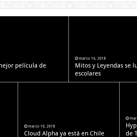
marzo 16, 2018
marzo 6, 2018
mejor película de
jar el nido para ser
Mitos y Leyendas se l
FANATIC confirma act
escolares
Power Rangers”
marzo 3, 2018
mar
mar
Moto Z 2 Play: versátil y
Hyp
Mej
marzo 10, 2018
Óscar
Cloud Alpha ya está en Chile
dinámico
de 
Pre