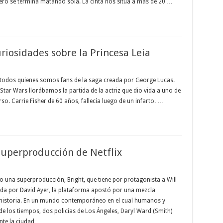
 pero se termina matando sola. La cinta nos sitúa a más de 20 …
riosidades sobre la Princesa Leia
a todos quienes somos fans de la saga creada por George Lucas.
tar Wars llorábamos la partida de la actriz que dio vida a uno de
o. Carrie Fisher de 60 años, fallecía luego de un infarto. …
superproducción de Netflix
jo una superproducción, Bright, que tiene por protagonista a Will
igida por David Ayer, la plataforma apostó por una mezcla
r historia. En un mundo contemporáneo en el cual humanos y
 de los tiempos, dos policías de Los Ángeles, Daryl Ward (Smith)
ente la ciudad …