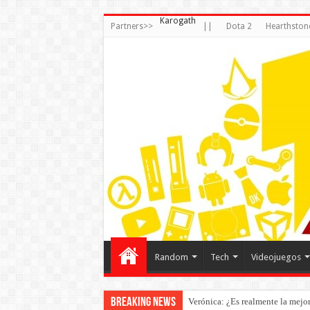
Karogath
Partners>>
||
Dota 2
Hearthston
Random
Tech
Videojuegos
Breaking News
Verónica: ¿Es realmente la mejor 