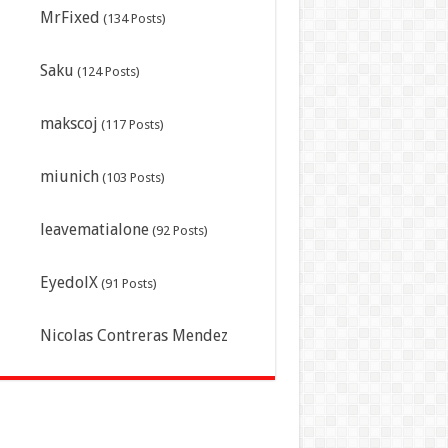
MrFixed
(134 Posts)
Saku
(124 Posts)
makscoj
(117 Posts)
miunich
(103 Posts)
leavematialone
(92 Posts)
EyedolX
(91 Posts)
Nicolas Contreras Mendez
(Lucenzo)
(87 Posts)