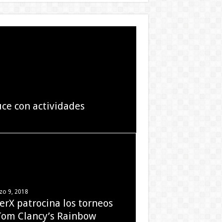
uce con actividades
or de “Mighty Morphin
zo 9, 2018
zo 3, 2018
erX patrocina los torneos
or Actor: Nominados
Tom Clancy’s Rainbow
mios Óscar 2018