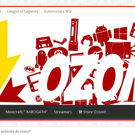
e
League of Legends
Summoners War
Minecraft: ” KAROGATH”
Streamers
Store Ozom!!
película de terror?