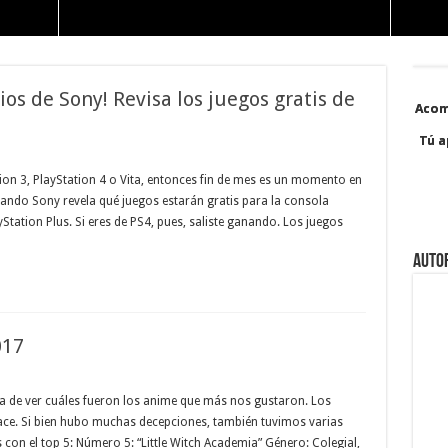
ios de Sony! Revisa los juegos gratis de
Acom
Acom
Tú a
Tú a
tion 3, PlayStation 4 o Vita, entonces fin de mes es un momento en
uando Sony revela qué juegos estarán gratis para la consola
tation Plus. Si eres de PS4, pues, saliste ganando. Los juegos
Auto
017
ora de ver cuáles fueron los anime que más nos gustaron. Los
nlace. Si bien hubo muchas decepciones, también tuvimos varias
on el top 5: Número 5: “Little Witch Academia” Género: Colegial,