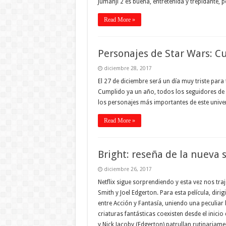
Jumanji 2 es buena, entretenida y trepidante,
Read More »
Personajes de Star Wars: Cu
diciembre 28, 2017
El 27 de diciembre será un día muy triste par
Cumplido ya un año, todos los seguidores de S
los personajes más importantes de este univers
Read More »
Bright: reseña de la nueva 
diciembre 26, 2017
Netflix sigue sorprendiendo y esta vez nos tra
Smith y Joel Edgerton. Para esta película, dir
entre Acción y Fantasía, uniendo una peculia
criaturas fantásticas coexisten desde el inicio
y Nick Jacoby (Edgerton) patrullan rutinariam