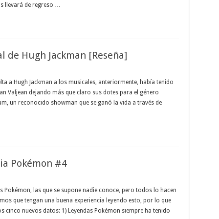
os llevará de regreso …
al de Hugh Jackman [Reseña]
lta a Hugh Jackman a los musicales, anteriormente, había tenido
ean Valjean dejando más que claro sus dotes para el género
arnum, un reconocido showman que se ganó la vida a través de
cia Pokémon #4
es Pokémon, las que se supone nadie conoce, pero todos lo hacen
eremos que tengan una buena experiencia leyendo esto, por lo que
los cinco nuevos datos: 1) Leyendas Pokémon siempre ha tenido