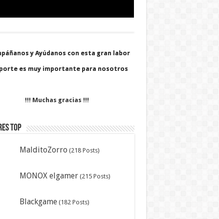
páñanos y Ayúdanos con esta gran labor
páñanos y Ayúdanos con esta gran labor
porte es muy importante para nosotros
porte es muy importante para nosotros
!!! Muchas gracias !!!
res Top
MalditoZorro
(218 Posts)
MONOX elgamer
(215 Posts)
Blackgame
(182 Posts)