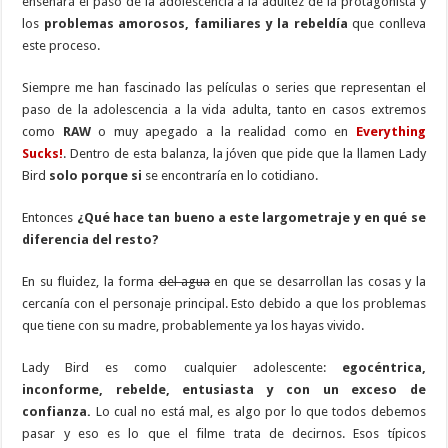
enseñará el paso de la adolescencia a la adultez de la protagonista y
los
problemas amorosos, familiares y la rebeldía
que conlleva
este proceso.
Siempre me han fascinado las películas o series que representan el
paso de la adolescencia a la vida adulta, tanto en casos extremos
como
RAW
o muy apegado a la realidad como en
Everything
Sucks!
. Dentro de esta balanza, la jóven que pide que la llamen Lady
Bird
solo porque si
se encontraría en lo cotidiano.
Entonces
¿Qué hace tan bueno a este largometraje y en qué se
diferencia del resto?
En su fluidez, la forma
del agua
en que se desarrollan las cosas y la
cercanía con el personaje principal. Esto debido a que los problemas
que tiene con su madre, probablemente ya los hayas vivido.
Lady Bird es como cualquier adolescente:
egocéntrica,
inconforme, rebelde, entusiasta y con un exceso de
confianza.
Lo cual no está mal, es algo por lo que todos debemos
pasar y eso es lo que el filme trata de decirnos. Esos típicos