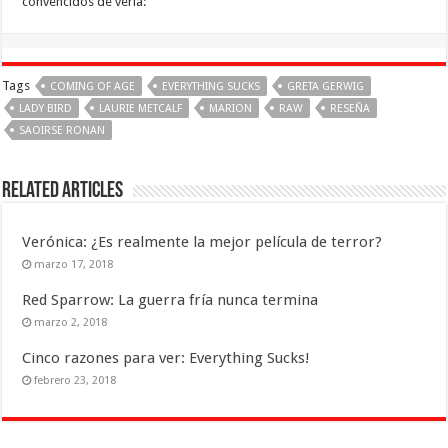
convencidos de verla:
Tags
COMING OF AGE
EVERYTHING SUCKS
GRETA GERWIG
LADY BIRD
LAURIE METCALF
MARION
RAW
RESEÑA
SAOIRSE RONAN
Related Articles
Verónica: ¿Es realmente la mejor película de terror?
marzo 17, 2018
Red Sparrow: La guerra fría nunca termina
marzo 2, 2018
Cinco razones para ver: Everything Sucks!
febrero 23, 2018