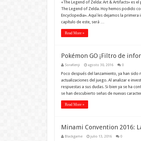
«The Legend of Zelda: Art & Artifacts» es el
The Legend of Zelda. Hoy hemos podido conoc
Encyclopedia». Aquí les dejamos la primera 
capítulo de este, será …
Read More »
Pokémon GO ¡Filtro de info
SoraKenji
agosto 30, 2016
0
Poco después del lanzamiento, ya han sido
actualizaciones del juego. Al analizar e in
respuestas a sus dudas. Si bien ya se ha co
se han descubierto señas de nuevas caracter
Read More »
Minami Convention 2016: 
Blackgame
julio 13, 2016
0