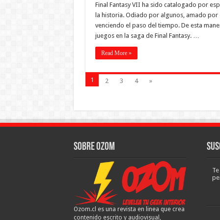
Final Fantasy VII ha sido catalogado por es
la historia. Odiado por algunos, amado por o
venciendo el paso del tiempo. De esta maner
juegos en la saga de Final Fantasy. …
Read More »
1
2
3
4
»
Sobre Ozom
Sus
Te
pe
Ozom.cl es una revista en linea que crea
contenido escrito y audiovisual,