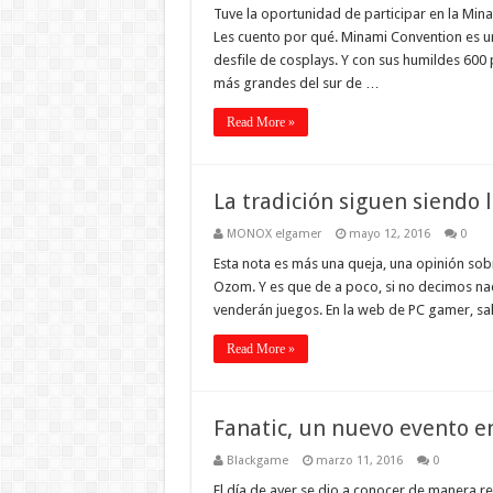
Tuve la oportunidad de participar en la Min
Les cuento por qué. Minami Convention es u
desfile de cosplays. Y con sus humildes 600 
más grandes del sur de …
Read More »
La tradición siguen siendo 
MONOX elgamer
mayo 12, 2016
0
Esta nota es más una queja, una opinión so
Ozom. Y es que de a poco, si no decimos nad
venderán juegos. En la web de PC gamer, salió
Read More »
Fanatic, un nuevo evento e
Blackgame
marzo 11, 2016
0
El día de ayer se dio a conocer de manera re