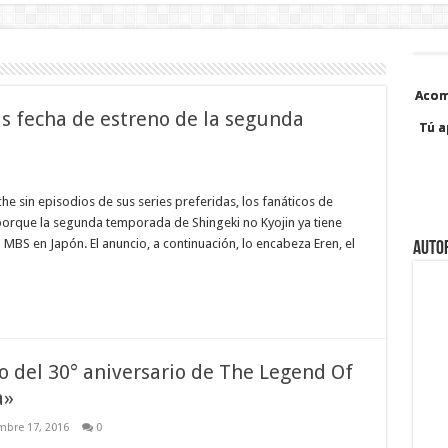
Acom
Acom
s fecha de estreno de la segunda
Tú a
Tú a
e sin episodios de sus series preferidas, los fanáticos de
 porque la segunda temporada de Shingeki no Kyojin ya tiene
a MBS en Japón. El anuncio, a continuación, lo encabeza Eren, el
Auto
o del 30° aniversario de The Legend Of
a»
mbre 17, 2016
0