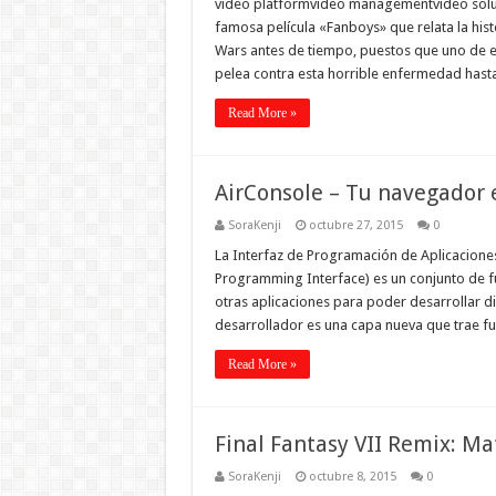
video platformvideo managementvideo solut
famosa película «Fanboys» que relata la hist
Wars antes de tiempo, puestos que uno de el
pelea contra esta horrible enfermedad hast
Read More »
AirConsole – Tu navegador 
SoraKenji
octubre 27, 2015
0
La Interfaz de Programación de Aplicaciones
Programming Interface) es un conjunto de f
otras aplicaciones para poder desarrollar di
desarrollador es una capa nueva que trae 
Read More »
Final Fantasy VII Remix: Mat
SoraKenji
octubre 8, 2015
0