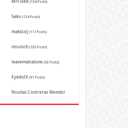
MrFixed
(134 Posts)
Saku
(124 Posts)
makscoj
(117 Posts)
miunich
(103 Posts)
leavematialone
(92 Posts)
EyedolX
(91 Posts)
Nicolas Contreras Mendez
(Lucenzo)
(87 Posts)