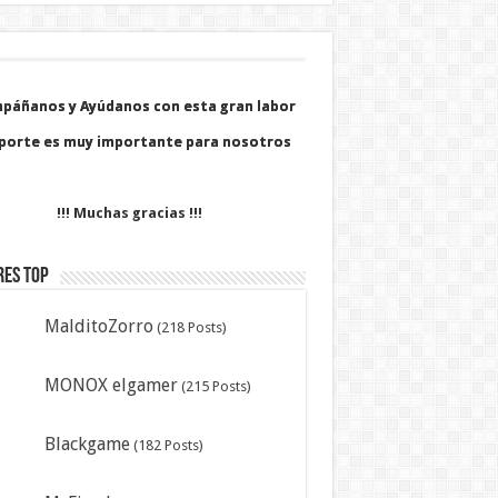
páñanos y Ayúdanos con esta gran labor
páñanos y Ayúdanos con esta gran labor
porte es muy importante para nosotros
porte es muy importante para nosotros
!!! Muchas gracias !!!
res Top
MalditoZorro
(218 Posts)
MONOX elgamer
(215 Posts)
Blackgame
(182 Posts)