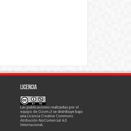
Licencia
Las publicaciones realizadas
por
el
equipo de Ozom.cl
se distribuye bajo
una
Licencia Creative Commons
Atribución-NoComercial 4.0
Internacional
.