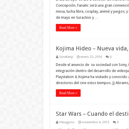
Concepción. Fanatic será una gran convenció
mesa, lucha libre, cosplay, animé y juegos; y
de mayo en Suractivo y …
Read More »
Kojima Hideo – Nueva vida,
SoraKenji
enero 25, 2016
0
Desde el anuncio de su sociedad con Sony, 
integración dentro del desarrollo de videoju
Playstation 4, Kojima ha visitado y conocid
directores del cine estos tiempos. JJ Abrams
Read More »
Star Wars – Cuando el dest
Hexagono
noviembre 4, 2015
0