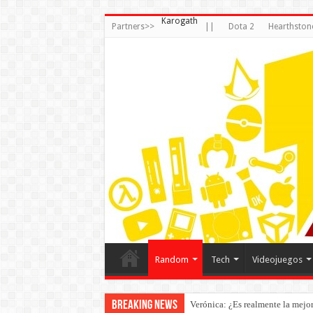
Karogath
Partners>>
||
Dota 2
Hearthston
Random
Tech
Videojuegos
Breaking News
Verónica: ¿Es realmente la mejor 