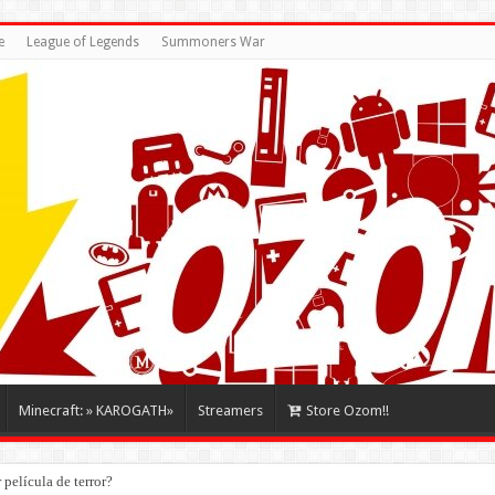
e
League of Legends
Summoners War
Minecraft: » KAROGATH»
Streamers
Store Ozom!!
película de terror?