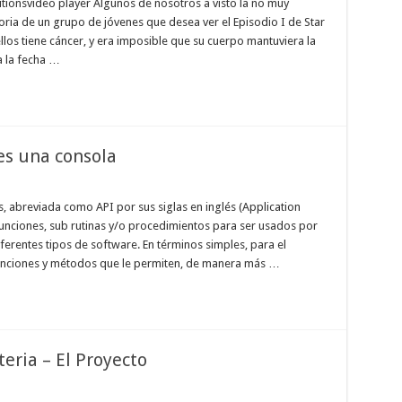
ionsvideo player Algunos de nosotros a visto la no muy
oria de un grupo de jóvenes que desea ver el Episodio I de Star
los tiene cáncer, y era imposible que su cuerpo mantuviera la
a la fecha …
es una consola
, abreviada como API por sus siglas en inglés (Application
unciones, sub rutinas y/o procedimientos para ser usados por
ferentes tipos de software. En términos simples, para el
funciones y métodos que le permiten, de manera más …
eria – El Proyecto