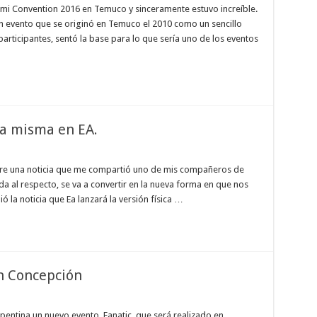
ami Convention 2016 en Temuco y sinceramente estuvo increíble.
n evento que se originó en Temuco el 2010 como un sencillo
participantes, sentó la base para lo que sería uno de los eventos
la misma en EA.
bre una noticia que me compartió uno de mis compañeros de
a al respecto, se va a convertir en la nueva forma en que nos
 la noticia que Ea lanzará la versión física …
n Concepción
pentina un nuevo evento, Fanatic, que será realizado en