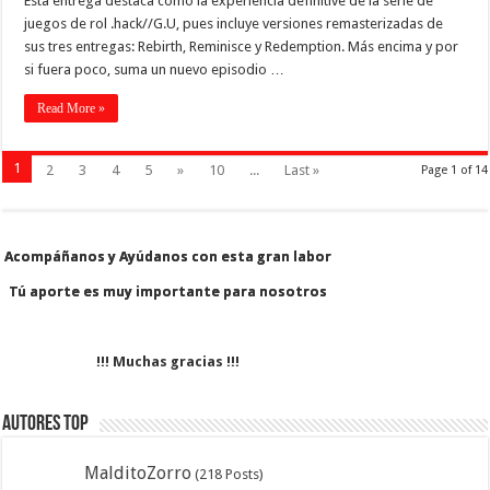
Esta entrega destaca como la experiencia definitive de la serie de
juegos de rol .hack//G.U, pues incluye versiones remasterizadas de
sus tres entregas: Rebirth, Reminisce y Redemption. Más encima y por
si fuera poco, suma un nuevo episodio …
Read More »
1
2
3
4
5
»
10
...
Last »
Page 1 of 14
Acompáñanos y Ayúdanos con esta gran labor
Acompáñanos y Ayúdanos con esta gran labor
Tú aporte es muy importante para nosotros
Tú aporte es muy importante para nosotros
!!! Muchas gracias !!!
Autores Top
MalditoZorro
(218 Posts)