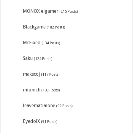
MONOX elgamer
(215 Posts)
Blackgame
(182 Posts)
MrFixed
(134 Posts)
Saku
(124 Posts)
makscoj
(117 Posts)
miunich
(103 Posts)
leavematialone
(92 Posts)
EyedolX
(91 Posts)