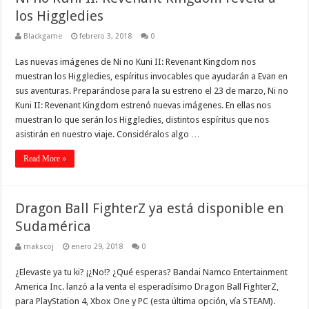
los Higgledies
Blackgame
febrero 3, 2018
0
Las nuevas imágenes de Ni no Kuni II: Revenant Kingdom nos
muestran los Higgledies, espíritus invocables que ayudarán a Evan en
sus aventuras. Preparándose para la su estreno el 23 de marzo, Ni no
Kuni II: Revenant Kingdom estrenó nuevas imágenes. En ellas nos
muestran lo que serán los Higgledies, distintos espíritus que nos
asistirán en nuestro viaje. Considéralos algo …
Read More »
Dragon Ball FighterZ ya está disponible en
Sudamérica
makscoj
enero 29, 2018
0
¿Elevaste ya tu ki? ¡¿No!? ¿Qué esperas? Bandai Namco Entertainment
America Inc. lanzó a la venta el esperadísimo Dragon Ball FighterZ,
para PlayStation 4, Xbox One y PC (esta última opción, vía STEAM).