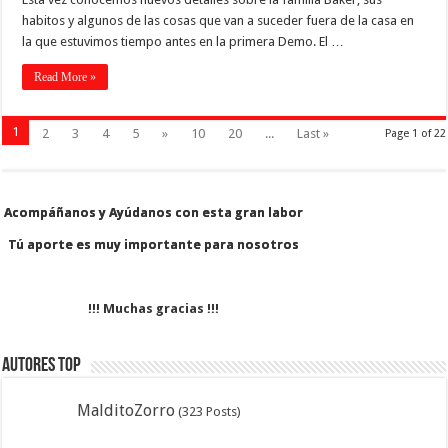
habitos y algunos de las cosas que van a suceder fuera de la casa en
la que estuvimos tiempo antes en la primera Demo. El …
Read More »
1
2
3
4
5
»
10
20
...
Last »
Page 1 of 22
Acompáñanos y Ayúdanos con esta gran labor
Acompáñanos y Ayúdanos con esta gran labor
Tú aporte es muy importante para nosotros
Tú aporte es muy importante para nosotros
!!! Muchas gracias !!!
Autores Top
MalditoZorro
(323 Posts)