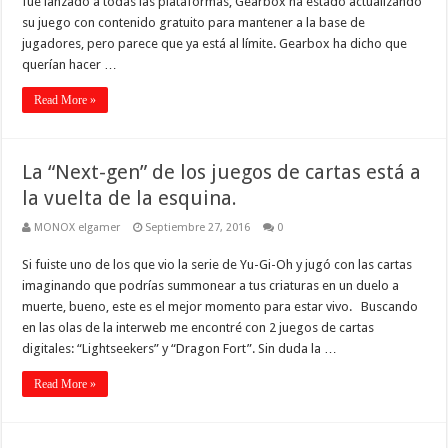
fue lanzado a todas las plataformas, Gearbox ha estado actualizando
su juego con contenido gratuito para mantener a la base de
jugadores, pero parece que ya está al límite. Gearbox ha dicho que
querían hacer …
Read More »
La “Next-gen” de los juegos de cartas está a
la vuelta de la esquina.
MONOX elgamer
Septiembre 27, 2016
0
Si fuiste uno de los que vio la serie de Yu-Gi-Oh y jugó con las cartas
imaginando que podrías summonear a tus criaturas en un duelo a
muerte, bueno, este es el mejor momento para estar vivo. Buscando
en las olas de la interweb me encontré con 2 juegos de cartas
digitales: “Lightseekers” y “Dragon Fort”. Sin duda la …
Read More »