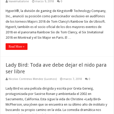
leavematialone
marzo 9, 2018
0
HyperX®, la división de gaming de Kingston® Technology Company,
Inc., anunció su posición como patrocinador exclusivo en audífonos
de los torneos Majors 2018 de Tom Clancy’s Rainbow Six de Ubisoft.
HyperX, también es el socio oficial de los dos mayores eventos de
2018 en el panorama Rainbow Six de Tom Clancy, el Six Invitational
2018 en Montreal y el Six Major en Paris. El …
Read More »
Lady Bird: Toda ave debe dejar el nido para
ser libre
Nicolas Contreras Mendez (Lucenzo)
marzo 7, 2018
0
Lady Bird es una película dirigida y escrita por Greta Gerwig,
protagonizada por Saoirse Ronan y ambientada el 2002 en
Sacramento, California. Esta sigue la vida de Christine «Lady Bird»
McPherson, una jóven que se encuentra en su último año de instituto y
buscando su propio camino en la vida. La comedia dramática nos