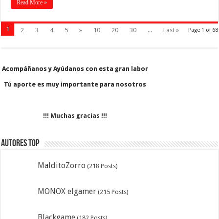
Read More »
1
2
3
4
5
»
10
20
30
...
Last »
Page 1 of 68
Acompáñanos y Ayúdanos con esta gran labor
Acompáñanos y Ayúdanos con esta gran labor
Tú aporte es muy importante para nosotros
Tú aporte es muy importante para nosotros
!!! Muchas gracias !!!
Autores Top
MalditoZorro
(218 Posts)
MONOX elgamer
(215 Posts)
Blackgame
(182 Posts)