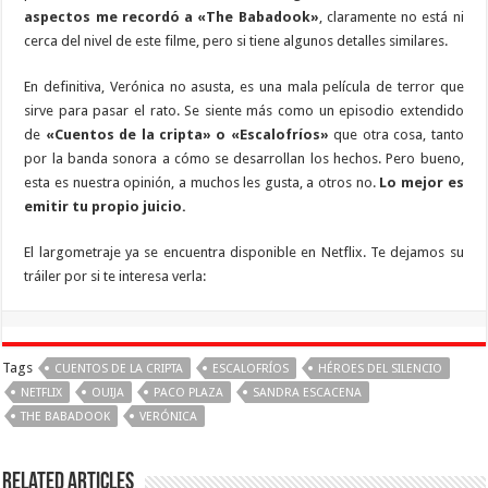
aspectos me recordó a «The Babadook»
, claramente no está ni
cerca del nivel de este filme, pero si tiene algunos detalles similares.
En definitiva, Verónica no asusta, es una mala película de terror que
sirve para pasar el rato. Se siente más como un episodio extendido
de
«Cuentos de la cripta» o «Escalofríos»
que otra cosa, tanto
por la banda sonora a cómo se desarrollan los hechos. Pero bueno,
esta es nuestra opinión, a muchos les gusta, a otros no.
Lo mejor es
emitir tu propio juicio.
El largometraje ya se encuentra disponible en Netflix. Te dejamos su
tráiler por si te interesa verla:
Tags
CUENTOS DE LA CRIPTA
ESCALOFRÍOS
HÉROES DEL SILENCIO
NETFLIX
OUIJA
PACO PLAZA
SANDRA ESCACENA
THE BABADOOK
VERÓNICA
Related Articles