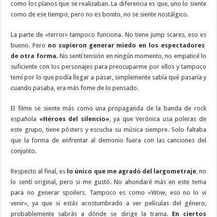
como los planos que se realizaban. La diferencia es que, uno lo siente
como de ese tiempo, pero no es bonito, no se siente nostálgico.
La parte de «terror» tampoco funciona. No tiene jump scares, eso es
bueno. Pero
no supieron generar miedo en los espectadores
de otra forma.
No sentí tensión en ningún momento, no empaticé lo
suficiente con los personajes para preocuparme por ellos y tampoco
temí por lo que podía llegar a pasar, simplemente sabía qué pasaría y
cuando pasaba, era más fome de lo pensado.
El filme se siente más como una propaganda de la banda de rock
española
«Héroes del silencio»
, ya que Verónica usa poleras de
este grupo, tiene pósters y escucha su música siempre. Solo faltaba
que la forma de enfrentar al demonio fuera con las canciones del
conjunto.
Respecto al final, es
lo único que me agradó del largometraje
, no
lo sentí original, pero si me gustó. No ahondaré más en este tema
para no generar spoilers. Tampoco es como «Wow, eso no lo vi
venir», ya que si estás acostumbrado a ver películas del género,
probablemente sabrás a dónde se dirige la trama.
En ciertos