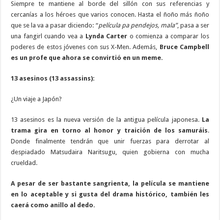
Siempre te mantiene al borde del sillón con sus referencias y
cercanías a los héroes que varios conocen. Hasta el ñoño más ñoño
que se la va a pasar diciendo: “
película pa pendejos, mala”
, pasa a ser
una fangirl cuando vea a
Lynda Carter
o comienza a comparar los
poderes de estos jóvenes con sus X-Men. Además,
Bruce Campbell
es un profe que ahora se convirtió en un meme.
13 asesinos (13 assassins):
¿Un viaje a Japón?
13 asesinos es la nueva versión de la antigua película japonesa.
La
trama gira en torno al honor y traición de los samuráis
.
Donde finalmente tendrán que unir fuerzas para derrotar al
despiadado Matsudaira Naritsugu, quien gobierna con mucha
crueldad.
A pesar de ser bastante sangrienta, la película se mantiene
en lo aceptable y si gusta del drama histórico, también les
caerá como anillo al dedo.