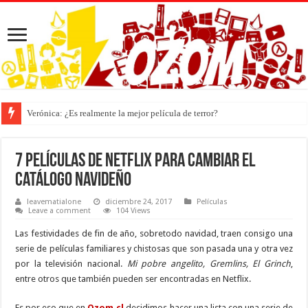
Verónica: ¿Es realmente la mejor película de terror?
7 películas de Netflix para cambiar el
catálogo navideño
leavematialone
diciembre 24, 2017
Películas
Leave a comment
104 Views
Las festividades de fin de año, sobretodo navidad, traen consigo una
serie de películas familiares y chistosas que son pasada una y otra vez
por la televisión nacional.
Mi pobre angelito, Gremlins, El Grinch
,
entre otros que también pueden ser encontradas en Netflix.
Es por eso que en
Ozom.cl
decidimos hacer una lista con una serie de