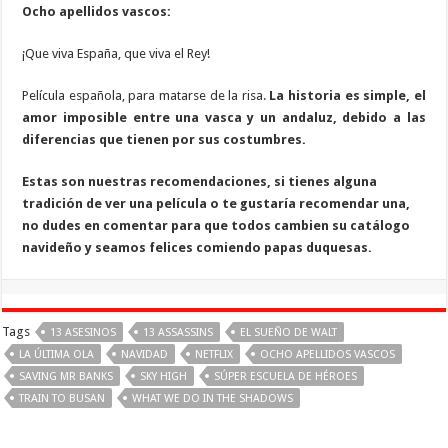
Ocho apellidos vascos:
¡Que viva España, que viva el Rey!
Película española, para matarse de la risa.
La historia es simple, el
amor imposible entre una vasca y un andaluz, debido a las
diferencias que tienen por sus costumbres.
Estas son nuestras recomendaciones, si tienes alguna
tradición de ver una película o te gustaría recomendar una,
no dudes en comentar para que todos cambien su catálogo
navideño y seamos felices comiendo papas duquesas.
Tags
13 ASESINOS
13 ASSASSINS
EL SUEÑO DE WALT
LA ÚLTIMA OLA
NAVIDAD
NETFLIX
OCHO APELLIDOS VASCOS
SAVING MR BANKS
SKY HIGH
SÚPER ESCUELA DE HÉROES
TRAIN TO BUSAN
WHAT WE DO IN THE SHADOWS