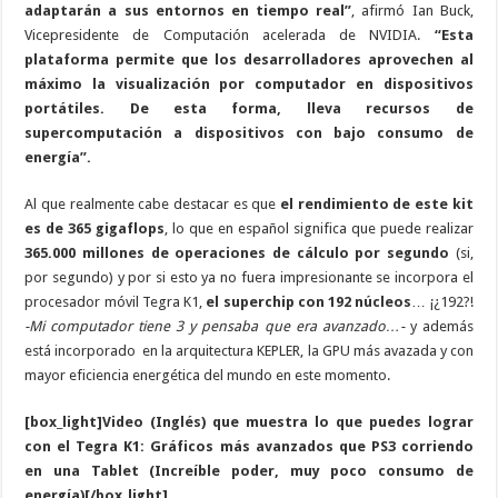
adaptarán a sus entornos en tiempo real”
, afirmó Ian Buck,
Vicepresidente de Computación acelerada de NVIDIA.
“Esta
plataforma permite que los desarrolladores aprovechen al
máximo la visualización por computador en dispositivos
portátiles. De esta forma, lleva recursos de
supercomputación a dispositivos con bajo consumo de
energía”.
Al que realmente cabe destacar es que
el rendimiento de este kit
es de 365 gigaflops
, lo que en español significa que puede realizar
365.000 millones de operaciones de cálculo por segundo
(si,
por segundo) y por si esto ya no fuera impresionante se incorpora el
procesador móvil Tegra K1,
el superchip con 192 núcleos
… ¡¿192?!
-Mi computador tiene 3 y pensaba que era avanzado…-
y además
está incorporado en la arquitectura KEPLER, la GPU más avazada y con
mayor eficiencia energética del mundo en este momento.
[box_light]Video (Inglés) que muestra lo que puedes lograr
con el Tegra K1: Gráficos más avanzados que PS3 corriendo
en una Tablet (Increíble poder, muy poco consumo de
energía)[/box_light]