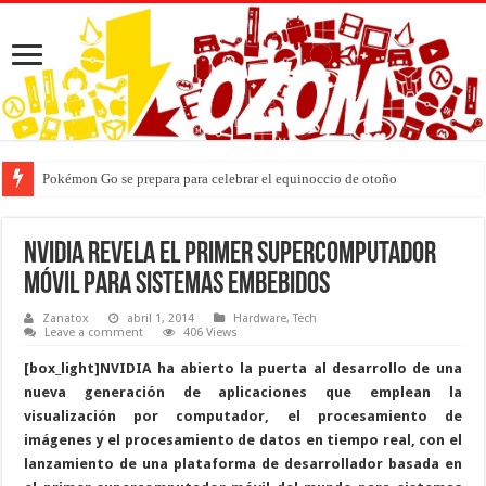
Pokémon Go se prepara para celebrar el equinoccio de otoño
NVIDIA revela el primer supercomputador
móvil para sistemas embebidos
Zanatox
abril 1, 2014
Hardware
,
Tech
Leave a comment
406 Views
[box_light]NVIDIA ha abierto la puerta al desarrollo de una
nueva generación de aplicaciones que emplean la
visualización por computador, el procesamiento de
imágenes y el procesamiento de datos en tiempo real, con el
lanzamiento de una plataforma de desarrollador basada en