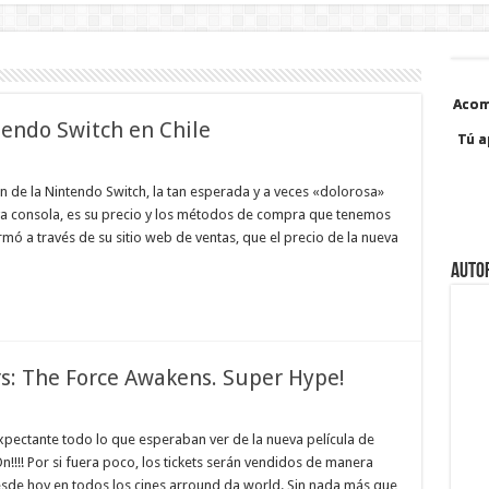
Acom
Acom
tendo Switch en Chile
Tú a
Tú a
 de la Nintendo Switch, la tan esperada y a veces «dolorosa»
eva consola, es su precio y los métodos de compra que tenemos
rmó a través de su sitio web de ventas, que el precio de la nueva
Auto
rs: The Force Awakens. Super Hype!
 expectante todo lo que esperaban ver de la nueva película de
!!!! Por si fuera poco, los tickets serán vendidos de manera
desde hoy en todos los cines arround da world. Sin nada más que