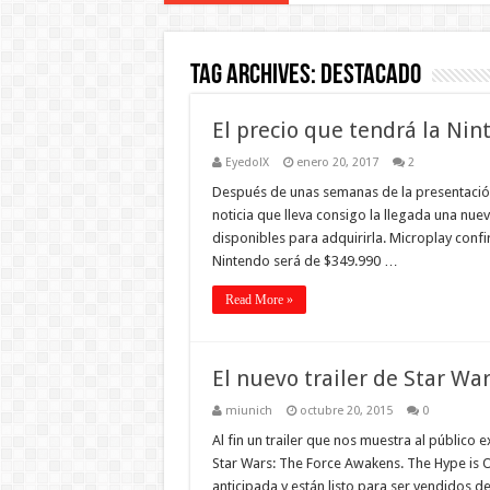
Tag Archives:
destacado
El precio que tendrá la Nin
EyedolX
enero 20, 2017
2
Después de unas semanas de la presentación
noticia que lleva consigo la llegada una nu
disponibles para adquirirla. Microplay confi
Nintendo será de $349.990 …
Read More »
El nuevo trailer de Star Wa
miunich
octubre 20, 2015
0
Al fin un trailer que nos muestra al público
Star Wars: The Force Awakens. The Hype is On
anticipada y están listo para ser vendidos 