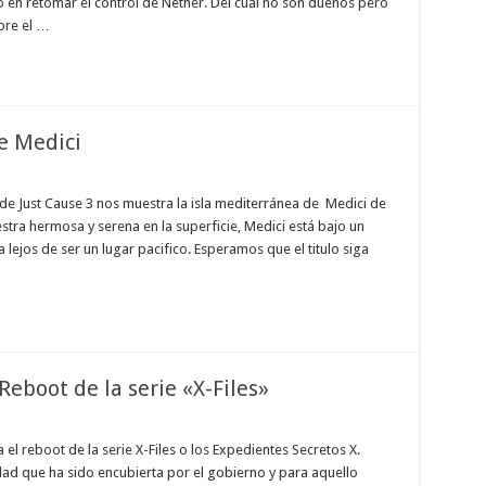
 en retomar el control de Nether. Del cual no son dueños pero
obre el …
de Medici
a de Just Cause 3 nos muestra la isla mediterránea de Medici de
estra hermosa y serena en la superficie, Medici está bajo un
a lejos de ser un lugar pacifico. Esperamos que el titulo siga
 Reboot de la serie «X-Files»
a el reboot de la serie X-Files o los Expedientes Secretos X.
ad que ha sido encubierta por el gobierno y para aquello