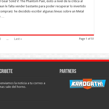
ear Solid V: The Phantom Pain, éxito a nivel de la critica al
un le falta vender bastante para poder recuperar lo invertido
ompran) he decidido escribir algunas lineas sobre un Metal
) …
0
...
Last »
Page 1 of 51
cribete
Partners
 enviamos la noticia a tu correo a
nas sale del horno.