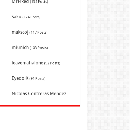
MrFixed
(134 Posts)
Saku
(124 Posts)
makscoj
(117 Posts)
miunich
(103 Posts)
leavematialone
(92 Posts)
EyedolX
(91 Posts)
Nicolas Contreras Mendez
(Lucenzo)
(87 Posts)