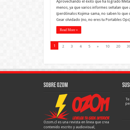
Aprovechando el éxito que ha logrado Metal G
menos, ya que varios informes señalan que a
(perdónalos Kojima-sama, no saben lo que c
Gear olvidado (no, no eres tu Portables Ops
Read More »
1
2
3
4
5
»
10
20
3
Sobre Ozom
Sus
Te
pe
Ozom.cl es una revista en linea que crea
contenido escrito y audiovisual,