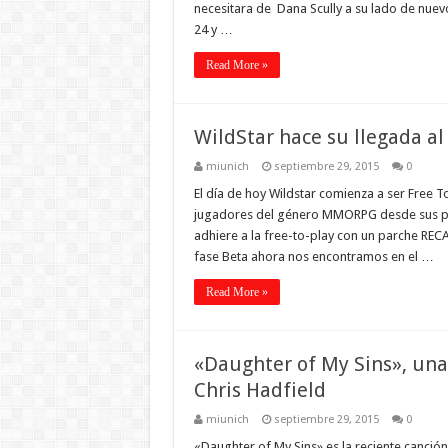
necesitara de Dana Scully a su lado de nuevo.
24 y …
Read More »
WildStar hace su llegada al
miunich
septiembre 29, 2015
0
El día de hoy Wildstar comienza a ser Free T
jugadores del género MMORPG desde sus pri
adhiere a la free-to-play con un parche RE
fase Beta ahora nos encontramos en el …
Read More »
«Daughter of My Sins», una
Chris Hadfield
miunich
septiembre 29, 2015
0
«Daughter of My Sins» es la reciente canció