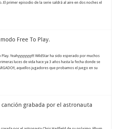
 El primer episodio de la serie saldrá al aire en dos noches el
 modo Free To Play.
o Play. Yeahyyyyyyyy!!! WildStar ha sido esperado por muchos
meras luces de vida hace ya 3 años hasta la fecha donde se
CARGADO!!, aquellos jugadores que probamos el juego en su
 canción grabada por el astronauta
n creada por el astronauta Chris Hadfield de su próximo álbum