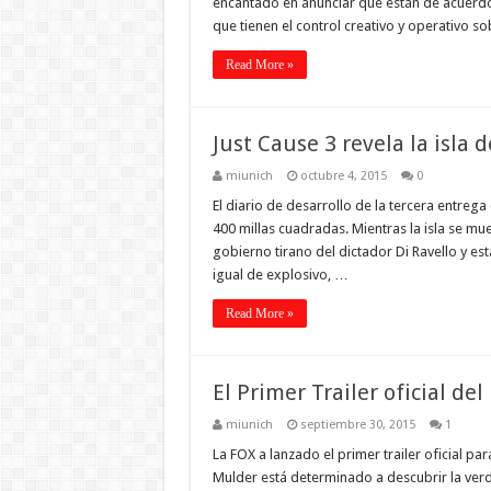
encantado en anunciar que están de acuerdo
que tienen el control creativo y operativo s
Read More »
Just Cause 3 revela la isla 
miunich
octubre 4, 2015
0
El diario de desarrollo de la tercera entreg
400 millas cuadradas. Mientras la isla se mu
gobierno tirano del dictador Di Ravello y est
igual de explosivo, …
Read More »
El Primer Trailer oficial del
miunich
septiembre 30, 2015
1
La FOX a lanzado el primer trailer oficial par
Mulder está determinado a descubrir la verd