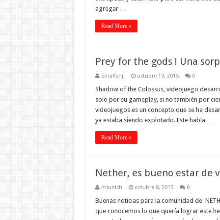
agregar …
Read More »
Prey for the gods ! Una sorp
SoraKenji
octubre 19, 2015
0
Shadow of the Colossus, videojuego desarrol
solo por su gameplay, si no también por cier
videojuegos es un concepto que se ha desar
ya estaba siendo explotado. Este habla …
Read More »
Nether, es bueno estar de v
miunich
octubre 8, 2015
0
Buenas noticias para la comunidad de NETH
que conocemos lo que quería lograr este he