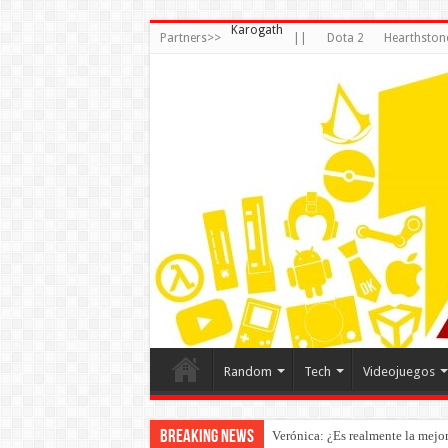
Karogath
Partners>>
||
Dota 2
Hearthston
Random
Tech
Videojuegos
Breaking News
Verónica: ¿Es realmente la mejor 