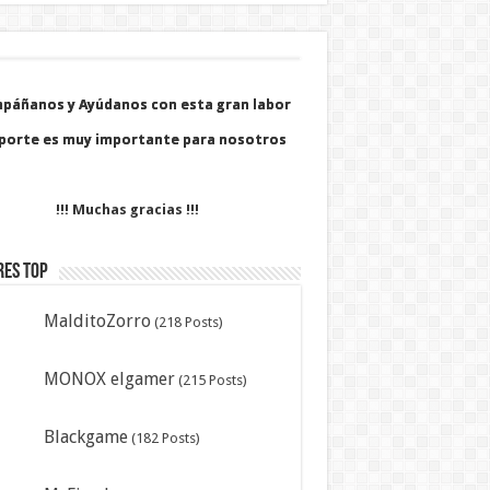
páñanos y Ayúdanos con esta gran labor
páñanos y Ayúdanos con esta gran labor
porte es muy importante para nosotros
porte es muy importante para nosotros
!!! Muchas gracias !!!
res Top
MalditoZorro
(218 Posts)
MONOX elgamer
(215 Posts)
Blackgame
(182 Posts)