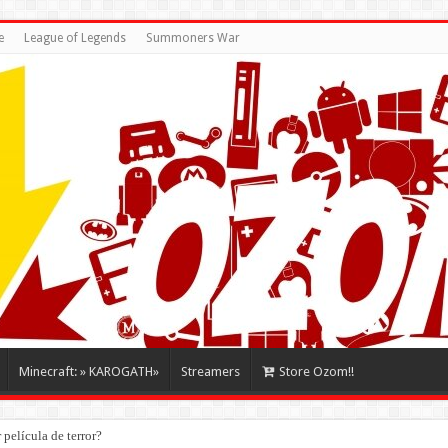
e
League of Legends
Summoners War
Minecraft: » KAROGATH»
Streamers
Store Ozom!!
película de terror?