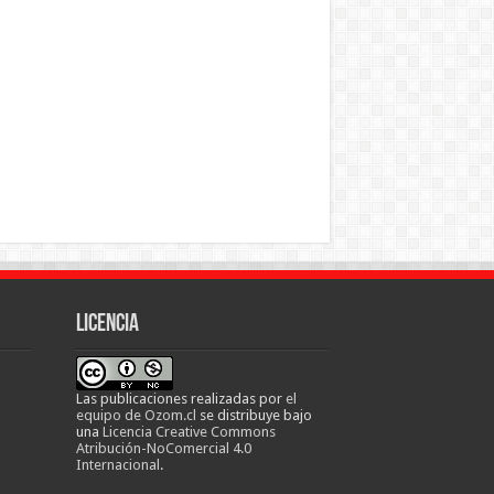
Licencia
Las publicaciones realizadas
por
el
equipo de Ozom.cl
se distribuye bajo
una
Licencia Creative Commons
Atribución-NoComercial 4.0
Internacional
.