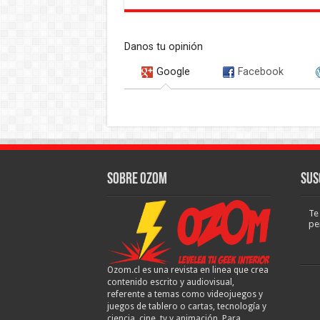
Danos tu opinión
Google
Facebook
Sobre Ozom
Sus
Te
pe
Ozom.cl es una revista en linea que crea
contenido escrito y audiovisual,
referente a temas como videojuegos y
juegos de tablero o cartas, tecnología y
ciencia, cine, tv y animación. Para