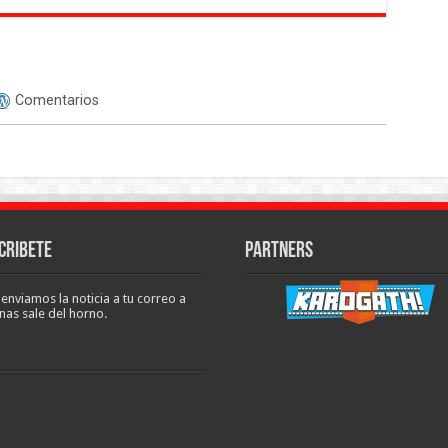
Comentarios
cribete
Partners
 enviamos la noticia a tu correo a
nas sale del horno.