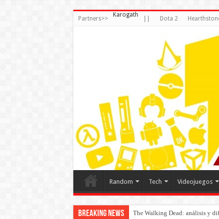
Karogath
Partners>>
||
Dota 2
Hearthston
Random
Tech
Videojuegos
Breaking News
The Walking Dead: análisis y dife