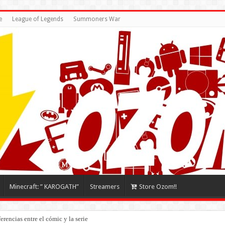
e
League of Legends
Summoners War
Minecraft: ” KAROGATH”
Streamers
Store Ozom!!
rencias entre el cómic y la serie