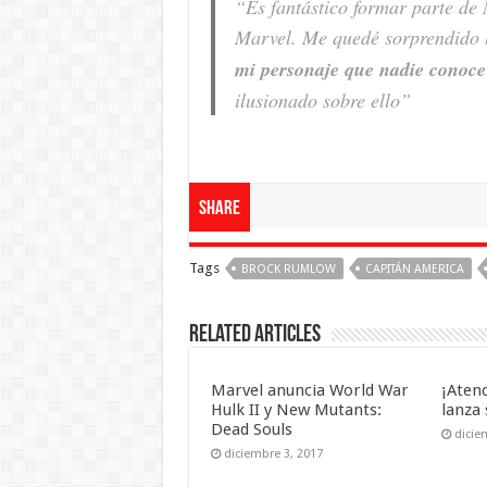
“Es fantástico formar parte de 
Marvel. Me quedé sorprendido
mi personaje que nadie conoce
ilusionado sobre ello”
Share
Tags
BROCK RUMLOW
CAPITÁN AMERICA
Related Articles
Marvel anuncia World War
¡Aten
Hulk II y New Mutants:
lanza 
Dead Souls
dicie
diciembre 3, 2017