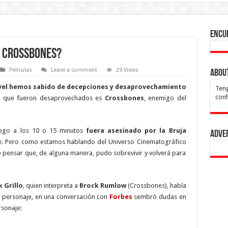
Encu
a Crossbones?
Películas
Leave a comment
29 Views
Abou
vel hemos sabido de decepciones y desaprovechamiento
Teng
confl
s que fueron desaprovechados es
Crossbones
, enemigo del
luego a los 10 o 15 minutos
fuera asesinado por la Bruja
Adve
e. Pero como estamos hablando del Universo Cinematográfico
 pensar que, de alguna manera, pudo sobrevivir y volverá para
 Grillo
, quien interpreta a
Brock Rumlow
(Crossbones), había
el personaje, en una conversación con
Forbes
sembró dudas en
rsonaje: