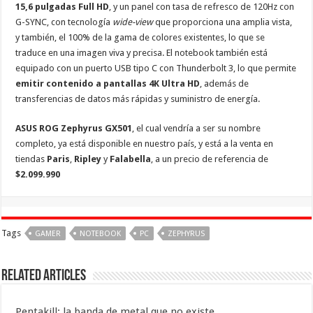
15,6 pulgadas Full HD
, y un panel con tasa de refresco de 120Hz con
G-SYNC, con tecnología
wide-view
que proporciona una amplia vista,
y también, el 100% de la gama de colores existentes, lo que se
traduce en una imagen viva y precisa. El notebook también está
equipado con un puerto USB tipo C con Thunderbolt 3, lo que permite
emitir contenido a pantallas 4K Ultra HD
, además de
transferencias de datos más rápidas y suministro de energía.
ASUS ROG Zephyrus GX501
, el cual vendría a ser su nombre
completo, ya está disponible en nuestro país, y está a la venta en
tiendas
Paris
,
Ripley
y
Falabella
, a un precio de referencia de
$2.099.990
Tags
GAMER
NOTEBOOK
PC
ZEPHYRUS
Related Articles
Pentakill: la banda de metal que no existe