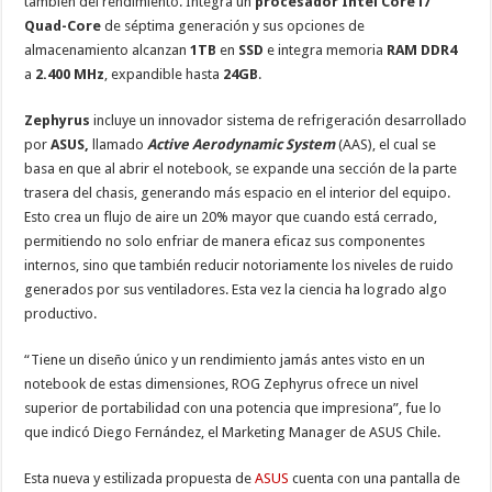
también del rendimiento. Integra un
procesador Intel Core i7
Quad-Core
de séptima generación y sus opciones de
almacenamiento alcanzan
1TB
en
SSD
e integra memoria
RAM DDR4
a
2.400 MHz
, expandible hasta
24GB
.
Zephyrus
incluye un innovador sistema de refrigeración desarrollado
por
ASUS,
llamado
Active Aerodynamic System
(AAS), el cual se
basa en que al abrir el notebook, se expande una sección de la parte
trasera del chasis, generando más espacio en el interior del equipo.
Esto crea un flujo de aire un 20% mayor que cuando está cerrado,
permitiendo no solo enfriar de manera eficaz sus componentes
internos, sino que también reducir notoriamente los niveles de ruido
generados por sus ventiladores. Esta vez la ciencia ha logrado algo
productivo.
“Tiene un diseño único y un rendimiento jamás antes visto en un
notebook de estas dimensiones, ROG Zephyrus ofrece un nivel
superior de portabilidad con una potencia que impresiona”, fue lo
que indicó Diego Fernández, el Marketing Manager de ASUS Chile.
Esta nueva y estilizada propuesta de
ASUS
cuenta con una pantalla de