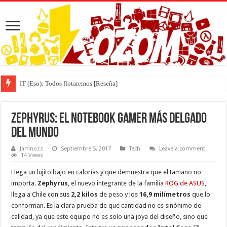
IT (Eso): Todos flotaremos [Reseña]
Zephyrus: El notebook gamer más delgado
del mundo
Jamnozz
Septiembre 5, 2017
Tech
Leave a comment
14 Views
Llega un lujito bajo en calorías y que demuestra que el tamaño no
importa.
Zephyrus
,
el nuevo integrante de la familia
ROG de ASUS
,
llega a Chile con sus
2,2 kilos
de peso y los
16,9 milímetros
que lo
conforman. Es la clara prueba de que cantidad no es sinónimo de
calidad, ya que este equipo no es solo una joya del diseño, sino que