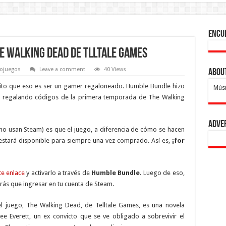
Encu
e Walking Dead de Tlltale Games
ojuegos
Leave a comment
40 Views
Abou
ito que eso es ser un gamer regaloneado. Humble Bundle hizo
Músi
án regalando códigos de la primera temporada de The Walking
Adve
 no usan Steam) es que el juego, a diferencia de cómo se hacen
, estará disponible para siempre una vez comprado. Así es,
¡for
te enlace
y activarlo a través de
Humble Bundle
. Luego de eso,
drás que ingresar en tu cuenta de Steam.
l juego, The Walking Dead, de Telltale Games, es una novela
e Everett, un ex convicto que se ve obligado a sobrevivir el