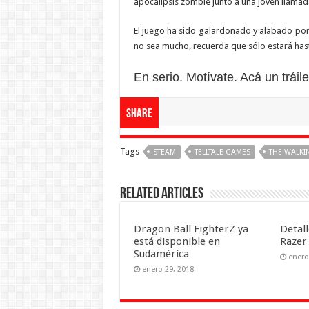
apocalipsis zombie junto a una joven llamad
El juego ha sido galardonado y alabado por 
no sea mucho, recuerda que sólo estará hast
En serio. Motívate. Acá un tráile
Share
Tags
STEAM
TELLTALE GAMES
THE WALKI
Related Articles
Dragon Ball FighterZ ya
Detall
está disponible en
Razer
Sudamérica
enero
enero 29, 2018