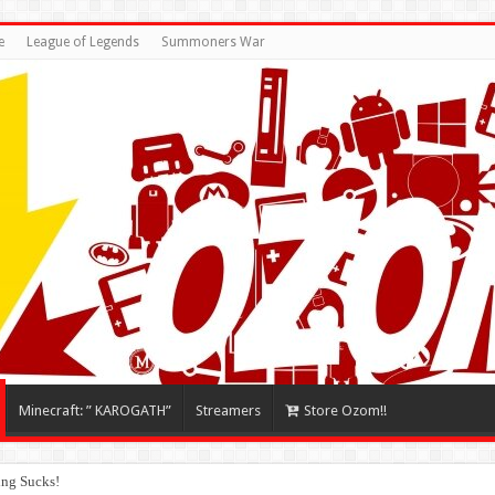
e
League of Legends
Summoners War
Minecraft: ” KAROGATH”
Streamers
Store Ozom!!
ing Sucks!