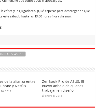
a Clementine que conoce tras el apocalipsis.
la crítica y los jugadores. ¿Qué esperas para descargarlo? Que
a este sábado hasta las 13:00 horas (hora chilena).
r.
NG DEAD SEASON 1
es de la alianza entre
ZenBook Pro de ASUS: El
 Phone y Netflix
nuevo anhelo de quienes
trabajan en diseño
 10, 2018
enero 8, 2018