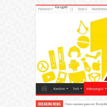
Karogath
Partners>>
||
Dota 2
Hearthston
Random
Tech
Videojuegos
Breaking News
Cinco razones para ver: Everyth