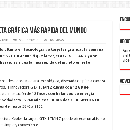
Encu
jeta gráfica más rápida del mundo
,
Tech
5 Comments
487 Views
Abou
lo último en tecnología de tarjetas gráficas la semana
Aman
y el
ue NVIDIA anunció que la tarjeta GTX TITAN Z ya se
vide
ización y si: es la más rápida del mundo en este
 verdadera obra maestra tecnológica, diseñada de pies a cabeza
Adve
rds, la innovadora GTX TITAN Z cuenta
con 12 GB de
 de alimentación de
12 fases con balanceo de energía
elocidad total,
5.760 núcleos CUDA
y
dos GPU GK110 GTX
s de hasta 3840 x 2160.
itectura Kepler, la tarjeta GTX TITAN Z puede ofrecer un altísimo
re simple y conveniente.