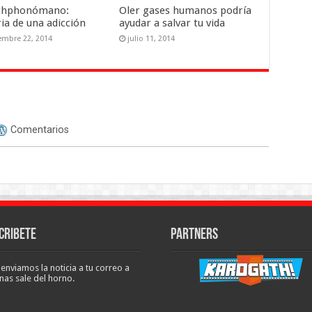
thphonómano:
Oler gases humanos podría
ia de una adicción
ayudar a salvar tu vida
embre 22, 2014
julio 11, 2014
Comentarios
cribete
Partners
 enviamos la noticia a tu correo a
nas sale del horno.