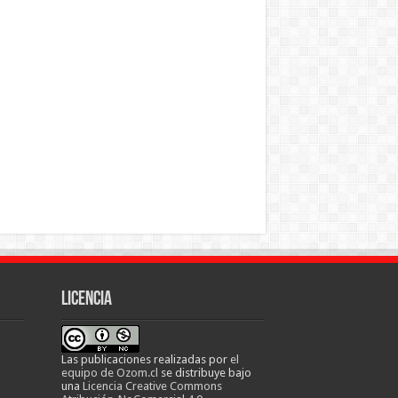
Licencia
Las publicaciones realizadas
por
el
equipo de Ozom.cl
se distribuye bajo
una
Licencia Creative Commons