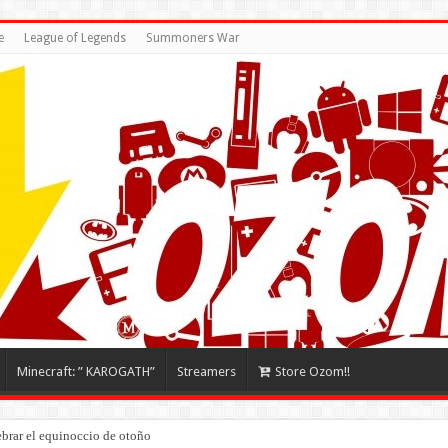
e
League of Legends
Summoners War
Minecraft: ” KAROGATH”
Streamers
Store Ozom!!
brar el equinoccio de otoño