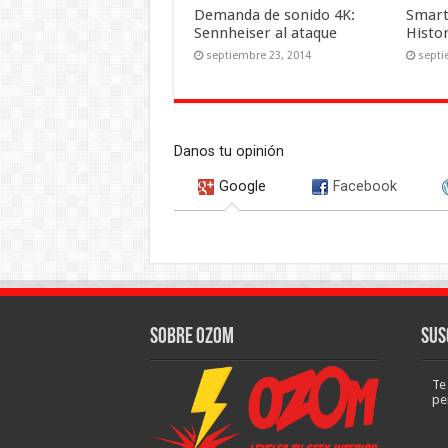
Demanda de sonido 4K:
Smar
Sennheiser al ataque
Histor
septiembre 23, 2014
septi
Danos tu opinión
Google
Facebook
Sobre Ozom
Sus
Te
pe