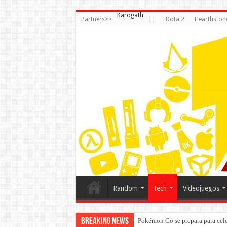
Karogath
Partners>>
||
Dota 2
Hearthston
Random
Tech
Videojuegos
Breaking News
Pokémon Go se prepara para cele