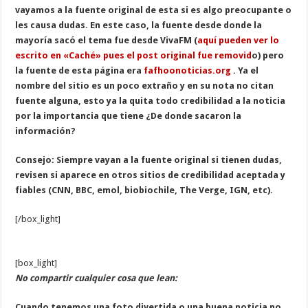
vayamos a la fuente original de esta si es algo preocupante o
les causa dudas. En este caso, la fuente desde donde la
mayoría sacó el tema fue desde VivaFM (
aquí pueden ver lo
escrito en «Caché» pues el post original fue removid
o) pero
la fuente de esta página era
fafhoonoticias.org
. Ya el
nombre del sitio es un poco extraño y en su nota no citan
fuente alguna, esto ya la quita todo credibilidad a la noticia
por la importancia que tiene ¿De donde sacaron la
información?
Consejo: Siempre vayan a la fuente original si tienen dudas,
revisen si aparece en otros sitios de credibilidad aceptada y
fiables (CNN, BBC, emol, biobiochile, The Verge, IGN, etc).
[/box_light]
[box_light]
No compartir cualquier cosa que lean:
Cuando tenemos una foto divertida o una buena noticia no