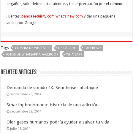
engaños, sólo deben estar atentos y tener precaución por el camino.
Fuentes:
pandasecuirity.com
what’s new.com
y dar una pequeña
vuelta por Google.
Tags
COMPRA DE WHATSAPP
DESTACADO
FACEBOOK
FOTOS DE WHATSAPP A FACEBOOK
WHATSAPP
Related Articles
Demanda de sonido 4K: Sennheiser al ataque
septiembre 23, 2014
Smarthphonómano: Historia de una adicción
septiembre 22, 2014
Oler gases humanos podría ayudar a salvar tu vida
julio 11, 2014