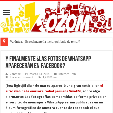
Verónica: ¿Es realmente la mejor película de terror?
Y finalmente ¿Las fotos de WhatsApp
aparecerán en Facebook?
Zanatox
marzo 13, 2014
Internet
,
Tech
Leave a comment
1,289 Views
[box_light]El día 4 de marzo apareció una gran noticia, en
el
sitio web de la emisora radial peruana VivaFM
, sobre algo
alarmante: Las fotografías compartidas de forma privada en
el servicio de mensajería WhatsApp serían publicadas en un
álbum fotográfico de nuestra cuenta de Facebook el cual