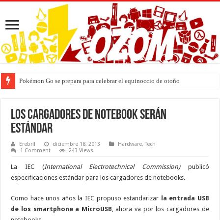
Pokémon Go se prepara para celebrar el equinoccio de otoño
Los cargadores de notebook serán
estándar
Erebril
diciembre 18, 2013
Hardware
,
Tech
1 Comment
243 Views
La IEC (
International Electrotechnical Commission)
publicó
especificaciones estándar para los cargadores de notebooks.
Como hace unos años la IEC propuso estandarizar
la entrada USB
de los smartphone a MicroUSB
, ahora va por los cargadores de
notebooks.