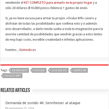
vendiendo el
KIT COMPLETO para armarlo en tu propio hogar
y a
sólo 20 dólares ($10.000 pesos chilenos) + gastos de envío.
Si, ya no tiene excusa para armar tu propio «Oculus Rift» casero y
disfrutar de todas las posibilidades que conlleva esto y si además
eres desarrollador, a darle rienda suelta a toda tu imaginación para la
enorme cantidad de posibilidades que vendrán gracias a estos lentes
de muy bajo costo, increíble creatividad e infinitas aplicaciones.
Fuentes: ,
Gizmodo.es
Tags
DESTACADO
GOOGLE
GOOGLE I/O
LENTES VR
OCULUS RIFT
Related Articles
Demanda de sonido 4K: Sennheiser al ataque
septiembre 23, 2014