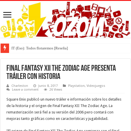
IT (Eso): Todos flotaremos [Reseña]
Final Fantasy XII The Zodiac Age presenta
tráiler con historia
Charleston
Junio 8, 2017
Playstation
,
Videojuegos
Leave a comment
26 Views
Square Enix publicó un nuevo tráiler e información sobre los detalles
de la historia y el origen de Final Fantasy XII The Zodiac Age. La
remasterización será fiel a su versión del 2006 pero contará con
mejoras tanto gráficas como en características y jugabilidad.
“El origen de Final Fantasy XII The Zodiac Age comienza con el Final