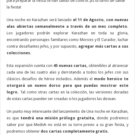
para preparar la fiesta se han salido de control. ¡Es tu turno de salvar
la fiesta!
Una noche en Karazhan será lanzado
el 11 de Agosto, con nuevas
alas abiertas semanalmente a través de un mes completo.
Los jugadores podrán explorar Karazhan en toda su gloria,
encontrando personajes familiares como Moroes y El Curador, luchar
contra desafiantes jefes, y por supuesto,
agregar más cartas a sus
colecciones.
Esta expansión cuenta con
45 nuevas cartas,
obtenibles al atravesar
cada una de las cuatro alas y derrotando a todos los jefes con sus
clásicos desafíos de héroe incluidos. Además el
modo heroico te
otorgará un nuevo dorso para que puedas mostrar este
logro.
Tal como otras cartas en la colección, las versiones doradas
de estas cartas pueden ser creadas si los jugadores las desean.
Un punto muy interesante del lanzamiento de Una noche en Karazhan,
es que
tendrá una misión prólogo gratuita,
donde podremos
saber por que Medivh no está en su torre previo a su gran fiesta, y
podremos obtener
dos cartas completamente gratis.