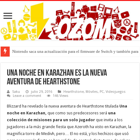
Nintendo saca una actualización para el firmware de Switch y también para
Una noche en Karazhan es la nueva
aventura de Hearthstone
Saku
julio 29, 2016
Hearthstone
,
Móviles
,
PC
,
Videojuegos
Leave a comment
146 Views
Blizzard ha revelado la nueva aventura de Hearthstone titulada
Una
noche en Karazhan,
que como sus predecesores será
una
colección de misiones para un solo jugador
que invita a los
jugadores a la más grande fiesta que Azeroth ha visto en Karazhan, la
magnifica torre de Medivh, pero… El no está, y los hechizos que usó