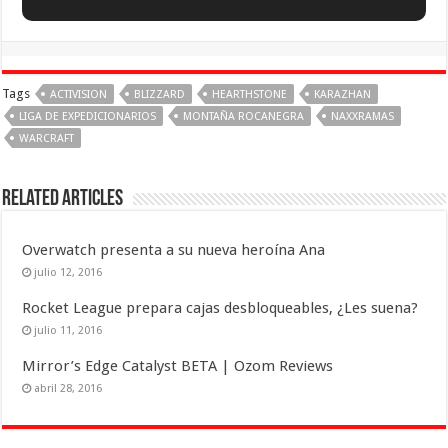
Tags
ACTIVISION
BLIZZARD
HEARTHSTONE
KARAZHAN
LIGA DE EXPEDICIONARIOS
MONTAÑA ROCANEGRA
NAXXRAMAS
WARCRAFT
Related Articles
Overwatch presenta a su nueva heroína Ana
julio 12, 2016
Rocket League prepara cajas desbloqueables, ¿Les suena?
julio 11, 2016
Mirror’s Edge Catalyst BETA | Ozom Reviews
abril 28, 2016