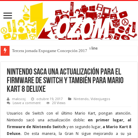
: mysql_query(): Unable to save result set in
on line
Tercera jornada Expogame Concepción 2017
Nintendo saca una actualización para el
firmware de Switch y también para Mario
Kart 8 Deluxe
makscoj
octubre 19, 2017
Nintendo
,
Videojuegos
Leave a comment
20 Views
Usuarios de Switch con el último Mario Kart, pongan atención.
Nintendo sacó una actualización doble:
en primer lugar, al
firmware de Nintendo Switch
y en segundo lugar,
a Mario Kart 8
Deluxe.
De esta manera, la Gran N sigue mejorando a su ya