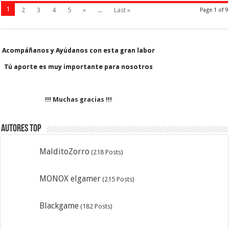
1
2
3
4
5
»
...
Last »
Page 1 of 9
Acompáñanos y Ayúdanos con esta gran labor
Acompáñanos y Ayúdanos con esta gran labor
Tú aporte es muy importante para nosotros
Tú aporte es muy importante para nosotros
!!! Muchas gracias !!!
Autores Top
MalditoZorro
(218 Posts)
MONOX elgamer
(215 Posts)
Blackgame
(182 Posts)