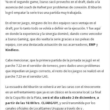
Ya en el segundo game, Isurus sacó provecho en el draft, dado a la
ausencia del coach de Hafnet por problemas de conexión. El tiburón
logró empatar la serie tras una partida muy trabajada.
En el tercer juego, ninguno de los dos equipos saco ventaja en el
draft, por lo tanto todo se volvía a definir en la ejecución. Y fue aquí
en donde la experiencia y la sinergia dominó, dando como vencedor
a Isurus Gaming, que dio vuelta la serie gracias a sus peleas de
equipo, con una destacada actuación de sus acarreadores,
EMP
y
Kindless
.
Cabe mencionar, que la primera partida de la jornada se jugó en el
parche 7.22 en el servidor de torneos, pero dados unos problemas
que impedían un juego correcto, el resto de los juegos se realizó en el
parche 7.23 en el servidor LAS.
La escuadra del tiburón se volverá a ver las caras con el rinoceronte
en un enfrentamiento que ya es un clásico en la escena local. La final
de la Copa Río de la Plata,
será el día sábado 2 de diciembre, a
partir de las 16:00 hrs. CL/ARG/UY
, y será transmitida por los
canales oficiales de LocalGames Uruguay a través de
y .