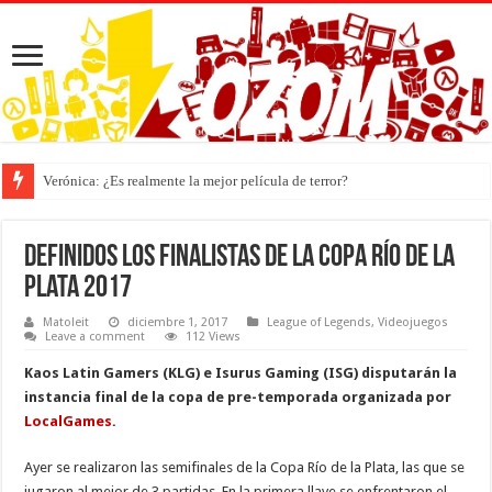
Verónica: ¿Es realmente la mejor película de terror?
Definidos los finalistas de la Copa Río de la
Plata 2017
Matoleit
diciembre 1, 2017
League of Legends
,
Videojuegos
Leave a comment
112 Views
Kaos Latin Gamers (KLG) e Isurus Gaming (ISG) disputarán la
instancia final de la copa de pre-temporada organizada por
LocalGames
.
Ayer se realizaron las semifinales de la Copa Río de la Plata, las que se
jugaron al mejor de 3 partidas. En la primera llave se enfrentaron el