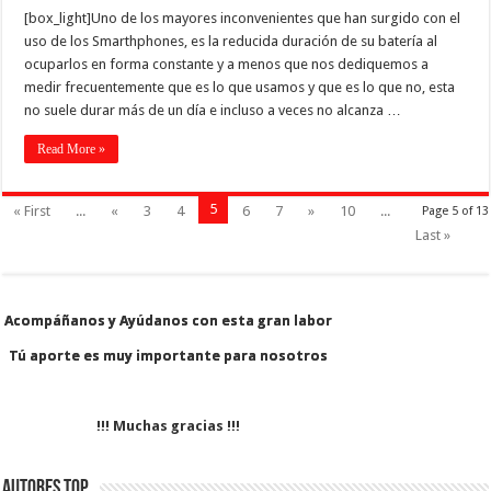
[box_light]Uno de los mayores inconvenientes que han surgido con el
uso de los Smarthphones, es la reducida duración de su batería al
ocuparlos en forma constante y a menos que nos dediquemos a
medir frecuentemente que es lo que usamos y que es lo que no, esta
no suele durar más de un día e incluso a veces no alcanza …
Read More »
5
« First
...
«
3
4
6
7
»
10
...
Page 5 of 13
Last »
Acompáñanos y Ayúdanos con esta gran labor
Acompáñanos y Ayúdanos con esta gran labor
Tú aporte es muy importante para nosotros
Tú aporte es muy importante para nosotros
!!! Muchas gracias !!!
Autores Top