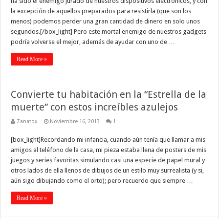
ha sido el enemigo jurado de nuestros dispositivos electrónicos, y con
la excepción de aquellos preparados para resistirla (que son los
menos) podemos perder una gran cantidad de dinero en solo unos
segundos.[/box_light] Pero este mortal enemigo de nuestros gadgets
podría volverse el mejor, además de ayudar con uno de …
Read More »
Convierte tu habitación en la “Estrella de la
muerte” con estos increíbles azulejos
Zanatox
Noviembre 16, 2013
1
[box_light]Recordando mi infancia, cuando aún tenía que llamar a mis
amigos al teléfono de la casa, mi pieza estaba llena de posters de mis
juegos y series favoritas simulando casi una especie de papel mural y
otros lados de ella llenos de dibujos de un estilo muy surrealista (y si,
aún sigo dibujando como el orto); pero recuerdo que siempre …
Read More »