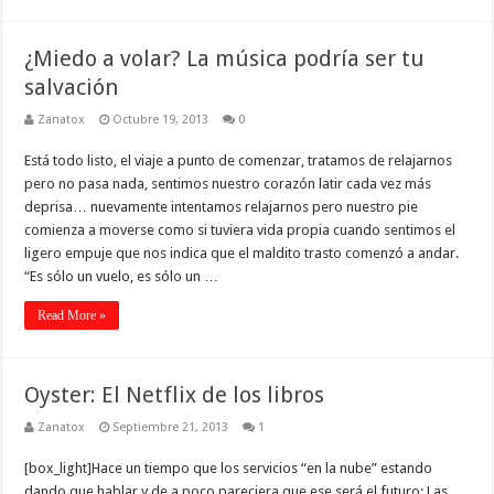
¿Miedo a volar? La música podría ser tu
salvación
Zanatox
Octubre 19, 2013
0
Está todo listo, el viaje a punto de comenzar, tratamos de relajarnos
pero no pasa nada, sentimos nuestro corazón latir cada vez más
deprisa… nuevamente intentamos relajarnos pero nuestro pie
comienza a moverse como si tuviera vida propia cuando sentimos el
ligero empuje que nos indica que el maldito trasto comenzó a andar.
“Es sólo un vuelo, es sólo un …
Read More »
Oyster: El Netflix de los libros
Zanatox
Septiembre 21, 2013
1
[box_light]Hace un tiempo que los servicios “en la nube” estando
dando que hablar y de a poco pareciera que ese será el futuro: Las