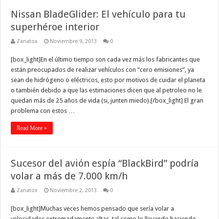
Nissan BladeGlider: El vehículo para tu
superhéroe interior
Zanatox
Noviembre 9, 2013
0
[box_light]En el último tiempo son cada vez más los fabricantes que
están preocupados de realizar vehículos con “cero emisiones”, ya
sean de hidrógeno o eléctricos, esto por motivos de cuidar el planeta
o también debido a que las estimaciones dicen que al petroleo no le
quedan más de 25 años de vida (si, junten miedo).[/box_light] El gran
problema con estos …
Read More »
Sucesor del avión espía “BlackBird” podría
volar a más de 7.000 km/h
Zanatox
Noviembre 2, 2013
0
[box_light]Muchas veces hemos pensado que sería volar a
velocidades extremadamente altas, tal como lo llevando haciendo