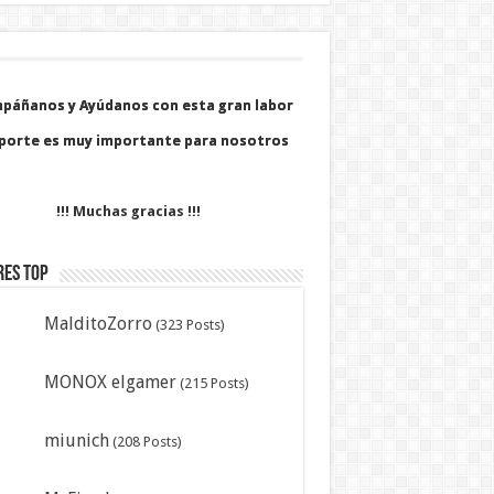
páñanos y Ayúdanos con esta gran labor
páñanos y Ayúdanos con esta gran labor
porte es muy importante para nosotros
porte es muy importante para nosotros
!!! Muchas gracias !!!
res Top
MalditoZorro
(323 Posts)
MONOX elgamer
(215 Posts)
miunich
(208 Posts)