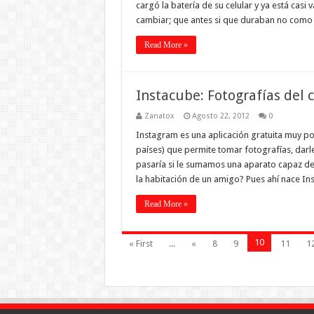
cargó la batería de su celular y ya está casi 
cambiar; que antes si que duraban no como 
Read More »
Instacube: Fotografías del c
Zanatox
Agosto 22, 2012
0
Instagram es una aplicación gratuita muy po
países) que permite tomar fotografías, darle
pasaría si le sumamos una aparato capaz de 
la habitación de un amigo? Pues ahí nace In
Read More »
10
« First
...
«
8
9
11
1