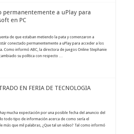
do permanentemente a uPlay para
soft en PC
 cuenta de que estaban metiendo la pata y comenzaron a
estár conectado permanentemente a uPlay para acceder a los
da. Como informó ABC, la directora de juegos Online Stephanie
cambiado su política con respecto …
LTRADO EN FERIA DE TECNOLOGIA
, hay mucha expectación por una posible fecha del anuncio del
do todo tipo de información acerca de como sería el
ale más que mil palabras, ¿Que tal un video? Tal como informó