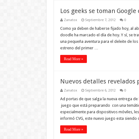
Los geeks se toman Google c
Zanatox
Septiembre 7, 2012
0
Como ya deben de haberse fijado hoy, al ab
doodle ha marcado el día de hoy. Y sí, se t
una pequeña aventura para el deleite de lo
estreno del primer …
Read More »
Nuevos detalles revelados 
Zanatox
Septiembre 6, 2012
0
Ad portas de que salga la nueva entrega de 
juego que está preparando con una temática
especialmente para dispositivos móviles, l
informó CVG, este nuevo juego esta siendo 
Read More »