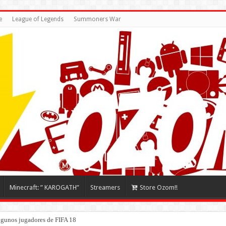
e
League of Legends
Summoners War
Minecraft: ” KAROGATH”
Streamers
Store Ozom!!
algunos jugadores de FIFA 18