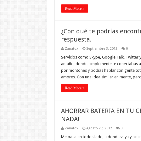
Read More »
¿Con qué te podrías encont
respuesta.
Zanatox
Septiembre 3, 2012
0
Servicios como Skype, Google Talk, Twitter 
antaño, donde simplemente te conectabas a i
por montones y podías hablar con gente tot
amores. Con una idea similar en mente, pe
Read More »
AHORRAR BATERIA EN TU CE
NADA!
Zanatox
Agosto 27, 2012
0
Me pasa en todos lado, a donde vaya y sin i