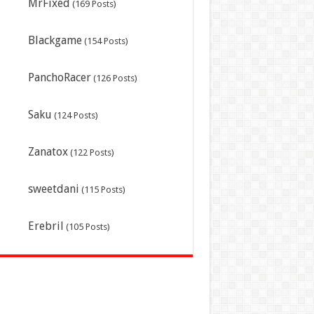
MrFixed
(169 Posts)
Blackgame
(154 Posts)
PanchoRacer
(126 Posts)
Saku
(124 Posts)
Zanatox
(122 Posts)
sweetdani
(115 Posts)
Erebril
(105 Posts)