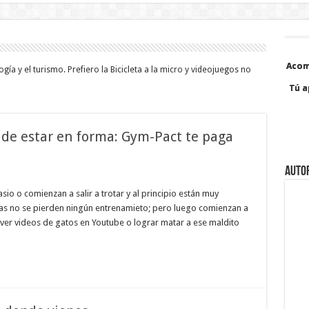
Acom
Acom
gía y el turismo. Prefiero la Bicicleta a la micro y videojuegos no
Tú a
Tú a
 de estar en forma: Gym-Pact te paga
Auto
io o comienzan a salir a trotar y al principio están muy
s no se pierden ningún entrenamieto; pero luego comienzan a
 ver videos de gatos en Youtube o lograr matar a ese maldito