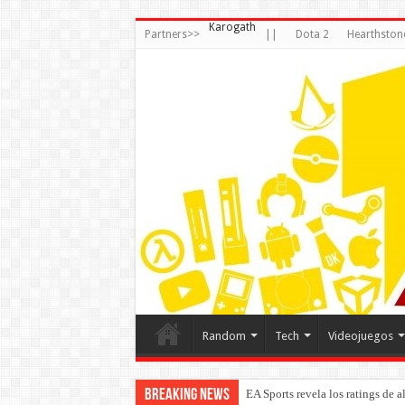
Karogath
Partners>>
||
Dota 2
Hearthston
Random
Tech
Videojuegos
Breaking News
EA Sports revela los ratings de 