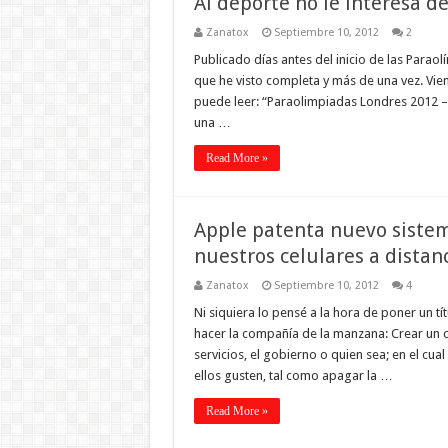
Al deporte no le interesa 
Zanatox
Septiembre 10, 2012
2
Publicado días antes del inicio de las Parao
que he visto completa y más de una vez. Vie
puede leer: “Paraolimpiadas Londres 2012 – 
una …
Read More »
Apple patenta nuevo sistem
nuestros celulares a distanc
Zanatox
Septiembre 10, 2012
4
Ni siquiera lo pensé a la hora de poner un t
hacer la compañía de la manzana: Crear un 
servicios, el gobierno o quien sea; en el cu
ellos gusten, tal como apagar la …
Read More »