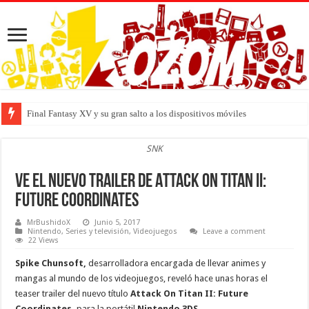
Final Fantasy XV y su gran salto a los dispositivos móviles
SNK
Ve el nuevo trailer de Attack On Titan II:
Future Coordinates
MrBushidoX
Junio 5, 2017
Nintendo
,
Series y televisión
,
Videojuegos
Leave a comment
22 Views
Spike Chunsoft,
desarrolladora encargada de llevar animes y
mangas al mundo de los videojuegos, reveló hace unas horas el
teaser trailer del nuevo título
Attack On Titan II: Future
Coordinates,
para la portátil
Nintendo 3DS.