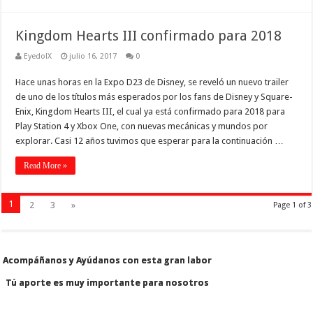
Kingdom Hearts III confirmado para 2018
EyedolX
julio 16, 2017
0
Hace unas horas en la Expo D23 de Disney, se reveló un nuevo trailer
de uno de los títulos más esperados por los fans de Disney y Square-
Enix, Kingdom Hearts III, el cual ya está confirmado para 2018 para
Play Station 4 y Xbox One, con nuevas mecánicas y mundos por
explorar. Casi 12 años tuvimos que esperar para la continuación …
Read More »
1
2
3
»
Page 1 of 3
Acompáñanos y Ayúdanos con esta gran labor
Acompáñanos y Ayúdanos con esta gran labor
Tú aporte es muy importante para nosotros
Tú aporte es muy importante para nosotros