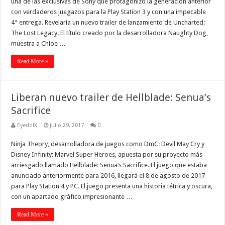
una de las exclusivas de Sony que protagonizó la generación anterior
con verdaderos juegazos para la Play Station 3 y con una impecable
4° entrega. Revelaría un nuevo trailer de lanzamiento de Uncharted:
The Lost Legacy. El título creado por la desarrolladora Naughty Dog,
muestra a Chloe …
Read More »
Liberan nuevo trailer de Hellblade: Senua’s
Sacrifice
EyedolX
julio 29, 2017
0
Ninja Theory, desarrolladora de juegos como DmC: Devil May Cry y
Disney Infinity: Marvel Super Heroes, apuesta por su proyecto más
arriesgado llamado Hellblade: Senua’s Sacrifice. El juego que estaba
anunciado anteriormente para 2016, llegará el 8 de agosto de 2017
para Play Station 4 y PC. El juego presenta una historia tétrica y oscura,
con un apartado gráfico impresionante …
Read More »