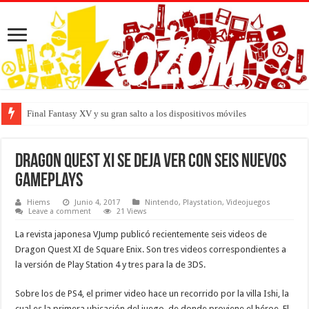
Final Fantasy XV y su gran salto a los dispositivos móviles
Dragon Quest XI se deja ver con seis nuevos
gameplays
Hiems
Junio 4, 2017
Nintendo
,
Playstation
,
Videojuegos
Leave a comment
21 Views
La revista japonesa VJump publicó recientemente seis videos de
Dragon Quest XI de Square Enix. Son tres videos correspondientes a
la versión de Play Station 4 y tres para la de 3DS.
Sobre los de PS4, el primer video hace un recorrido por la villa Ishi, la
cual es la primera ubicación del juego, de donde proviene el héroe. El