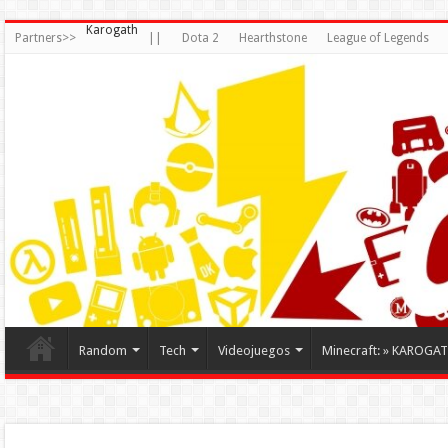
Karogath
Partners>>
||
Dota 2
Hearthstone
League of Legends
Random
Tech
Videojuegos
Minecraft: » KAROGA