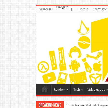
Karogath
Partners>>
||
Dota 2
Hearthston
Random
Tech
Videojuegos
Breaking News
Revisa las novedades de Dragon 