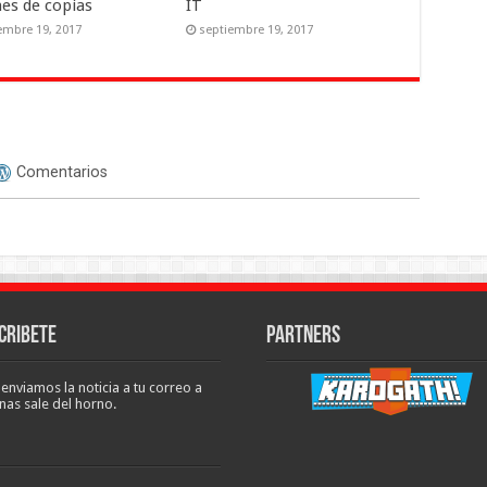
nes de copias
IT
embre 19, 2017
septiembre 19, 2017
Comentarios
cribete
Partners
 enviamos la noticia a tu correo a
nas sale del horno.