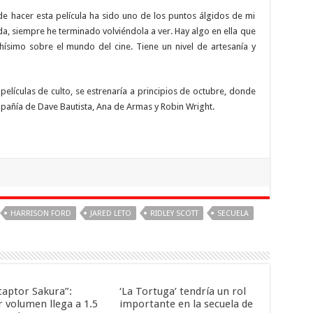
r esta película ha sido uno de los puntos álgidos de mi
da, siempre he terminado volviéndola a ver. Hay algo en ella que
imo sobre el mundo del cine. Tiene un nivel de artesanía y
las de culto, se estrenaría a principios de octubre, donde
pañía de Dave Bautista, Ana de Armas y Robin Wright.
HARRISON FORD
JARED LETO
RIDLEY SCOTT
SECUELA
captor Sakura”:
‘La Tortuga’ tendría un rol
r volumen llega a 1.5
importante en la secuela de