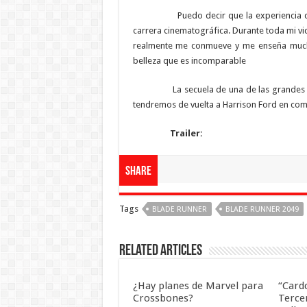
Puedo decir que la experiencia de hace
carrera cinematográfica. Durante toda mi vi
realmente me conmueve y me enseña muchís
belleza que es incomparable
La secuela de una de las grandes pelícu
tendremos de vuelta a Harrison Ford en com
Trailer:
Share
Tags
BLADE RUNNER
BLADE RUNNER 2049
Related Articles
¿Hay planes de Marvel para
“Card
Crossbones?
Terce