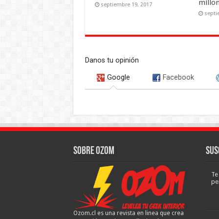
millo
septiembre 19, 2017
septi
Danos tu opinión
Google
Facebook
Sobre Ozom
Sus
Te
pe
Ozom.cl es una revista en linea que crea