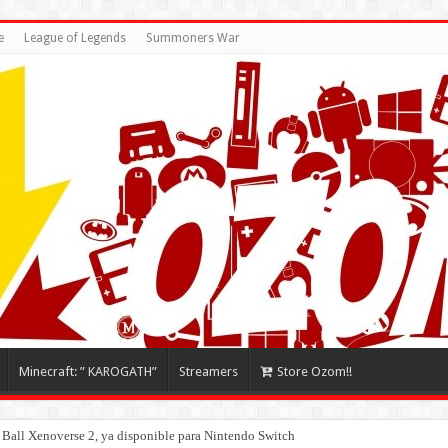
e
League of Legends
Summoners War
Minecraft: ” KAROGATH”
Streamers
Store Ozom!!
Ball Xenoverse 2, ya disponible para Nintendo Switch