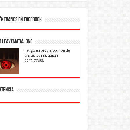
éntranos en Facebook
t leavematialone
Tengo mi propia opinión de
ciertas cosas, quizás
conflictivas.
rtencia