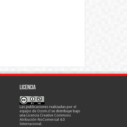
Licencia
Las publicaciones realizadas
por
el
equipo de Ozom.cl
se distribuye bajo
una
Licencia Creative Commons
Atribución-NoComercial 4.0
Internacional
.