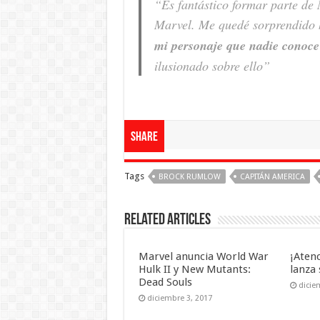
“Es fantástico formar parte de 
Marvel. Me quedé sorprendido
mi personaje que nadie conoce
ilusionado sobre ello”
Share
Tags
BROCK RUMLOW
CAPITÁN AMERICA
Related Articles
Marvel anuncia World War
¡Aten
Hulk II y New Mutants:
lanza 
Dead Souls
dicie
diciembre 3, 2017