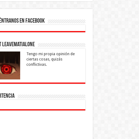
éntranos en Facebook
t leavematialone
Tengo mi propia opinión de
ciertas cosas, quizás
conflictivas.
rtencia