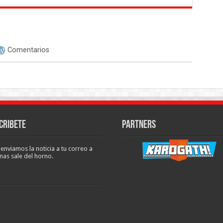
Comentarios
cribete
Partners
 enviamos la noticia a tu correo a
nas sale del horno.