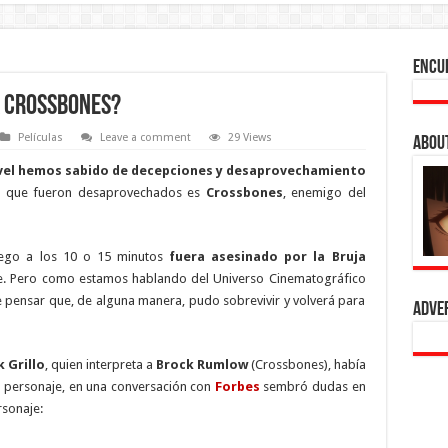
Encu
a Crossbones?
Películas
Leave a comment
29 Views
Abou
vel hemos sabido de decepciones y desaprovechamiento
s que fueron desaprovechados es
Crossbones
, enemigo del
luego a los 10 o 15 minutos
fuera asesinado por la Bruja
e. Pero como estamos hablando del Universo Cinematográfico
 pensar que, de alguna manera, pudo sobrevivir y volverá para
Adve
 Grillo
, quien interpreta a
Brock Rumlow
(Crossbones), había
el personaje, en una conversación con
Forbes
sembró dudas en
rsonaje: