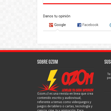
Danos tu opinión
Google
Facebook
Sobre Ozom
Sus
Te
pe
Ozom.cl es una revista en linea que crea
contenido escrito y audiovisual,
referente a temas como videojuegos y
juegos de tablero o cartas, tecnología y
ciencia, cine, tv y animación. Para