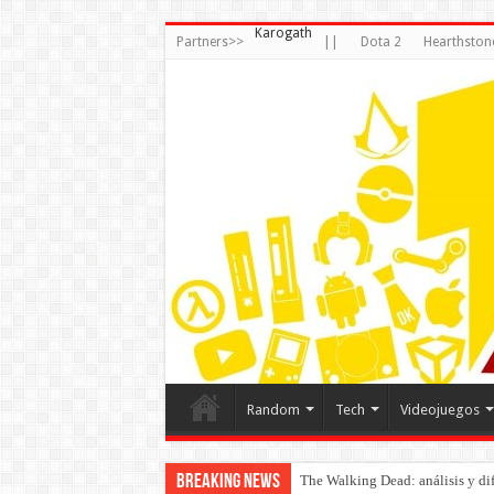
Karogath
Partners>>
||
Dota 2
Hearthston
Random
Tech
Videojuegos
Breaking News
The Walking Dead: análisis y dife