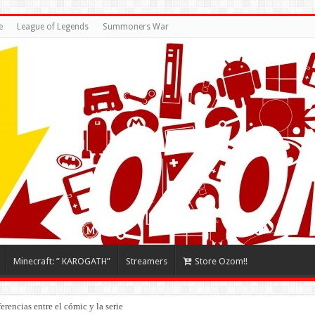
e
League of Legends
Summoners War
Minecraft: ” KAROGATH”
Streamers
Store Ozom!!
rencias entre el cómic y la serie