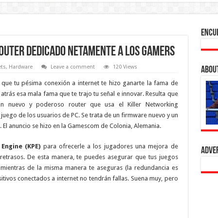
Encu
ROUTER DEDICADO NETAMENTE A LOS GAMERS
ts
,
Hardware
Leave a comment
120 Views
Abou
 que tu pésima conexión a internet te hizo ganarte la fama de
atrás esa mala fama que te trajo tu señal e innovar. Resulta que
 nuevo y poderoso router que usa el Killer Networking
e juego de los usuarios de PC. Se trata de un firmware nuevo y un
d. El anuncio se hizo en la Gamescom de Colonia, Alemania.
n Engine (KPE)
para ofrecerle a los jugadores una mejora de
Adve
 y retrasos. De esta manera, te puedes asegurar que tus juegos
, mientras de la misma manera te aseguras (la redundancia es
sitivos conectados a internet no tendrán fallas. Suena muy, pero