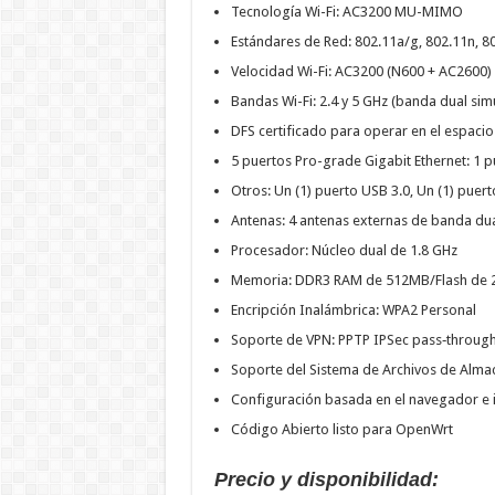
Tecnología Wi-Fi: AC3200 MU-MIMO
Estándares de Red: 802.11a/g, 802.11n, 8
Velocidad Wi-Fi: AC3200 (N600 + AC2600)
Bandas Wi-Fi: 2.4 y 5 GHz (banda dual sim
DFS certificado para operar en el espacio
5 puertos Pro-grade Gigabit Ethernet: 1 
Otros: Un (1) puerto USB 3.0, Un (1) pu
Antenas: 4 antenas externas de banda du
Procesador: Núcleo dual de 1.8 GHz
Memoria: DDR3 RAM de 512MB/Flash de
Encripción Inalámbrica: WPA2 Personal
Soporte de VPN: PPTP IPSec pass‐throug
Soporte del Sistema de Archivos de Alma
Configuración basada en el navegador e i
Código Abierto listo para OpenWrt
Precio y disponibilidad: