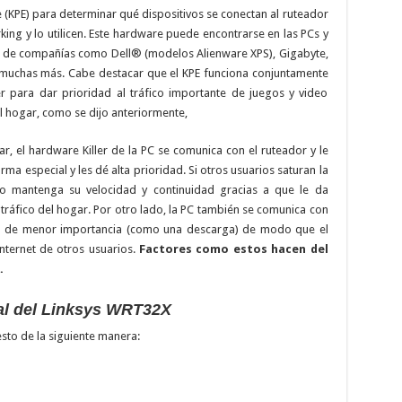
gine (KPE) para determinar qué dispositivos se conectan al ruteador
king y lo utilicen. Este hardware puede encontrarse en las PCs y
 de compañías como Dell® (modelos Alienware XPS), Gigabyte,
muchas más. Cabe destacar que el KPE funciona conjuntamente
er para dar prioridad al tráfico importante de juegos y video
el hogar, como se dijo anteriormente,
, el hardware Killer de la PC se comunica con el ruteador y le
ma especial y les dé alta prioridad. Si otros usuarios saturan la
o mantenga su velocidad y continuidad gracias a que le da
l tráfico del hogar. Por otro lado, la PC también se comunica con
dad de menor importancia (como una descarga) de modo que el
nternet de otros usuarios.
Factores como estos hacen del
.
al del Linksys WRT32X
to de la siguiente manera: