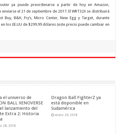
Router ya puede preordenarse a partir de hoy en Amazon,
enviarse el 21 de septiembre de 2017. El WRT32X se distribuirá
st Buy, B&H, Fry’s, Micro Center, New Egg y Target, durante
 en los EE.UU de $299.99 dólares (este precio puede cambiar en
a el universo de
Dragon Ball FighterZ ya
ON BALL XENOVERSE
está disponible en
 el lanzamiento del
Sudamérica
e Extra 2: Historia
enero 29, 2018
ta
ro 28, 2018