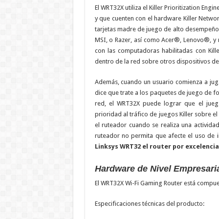
El WRT32X utiliza el Killer Prioritization En
y que cuenten con el hardware Killer Networ
tarjetas madre de juego de alto desempeño
MSI, o Razer, así como Acer®, Lenovo®, y 
con las computadoras habilitadas con Kill
dentro de la red sobre otros dispositivos d
Además, cuando un usuario comienza a jugar
dice que trate a los paquetes de juego de for
red, el WRT32X puede lograr que el jueg
prioridad al tráfico de juegos Killer sobre e
el ruteador cuando se realiza una activi
ruteador no permita que afecte el uso de i
Linksys
WRT32 el router por excelencia
Hardware de Nivel Empresari
El WRT32X Wi-Fi Gaming Router está compues
Especificaciones técnicas del producto: