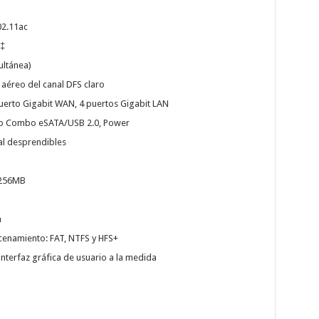
02.11ac
 ‡
ultánea)
 aéreo del canal DFS claro
puerto Gigabit WAN, 4 puertos Gigabit LAN
erto Combo eSATA/USB 2.0, Power
al desprendibles
 256MB
h
cenamiento: FAT, NTFS y HFS+
nterfaz gráfica de usuario a la medida