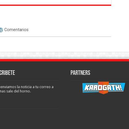
Comentarios
cribete
Partners
 enviamos la noticia a tu correo a
nas sale del horno.