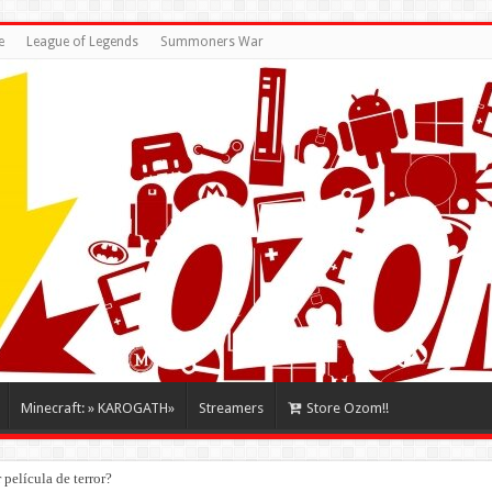
e
League of Legends
Summoners War
Minecraft: » KAROGATH»
Streamers
Store Ozom!!
película de terror?