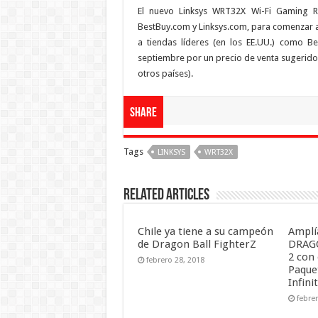
El nuevo Linksys WRT32X Wi-Fi Gaming 
BestBuy.com y Linksys.com, para comenzar a 
a tiendas líderes (en los EE.UU.) como Be
septiembre por un precio de venta sugerido
otros países).
Share
Tags
LINKSYS
WRT32X
Related Articles
Chile ya tiene a su campeón
Amplí
de Dragon Ball FighterZ
DRAG
2 con
febrero 28, 2018
Paquet
Infini
febre