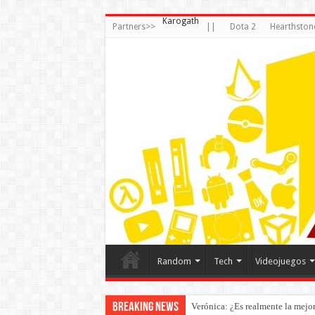
Karogath
Partners>>
||
Dota 2
Hearthston
Random
Tech
Videojuegos
Breaking News
Verónica: ¿Es realmente la mejor 