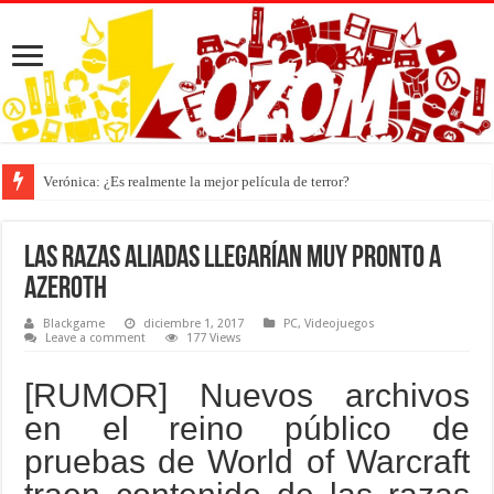
Verónica: ¿Es realmente la mejor película de terror?
Las Razas Aliadas llegarían muy pronto a
Azeroth
Blackgame
diciembre 1, 2017
PC
,
Videojuegos
Leave a comment
177 Views
[RUMOR] Nuevos archivos
en el reino público de
pruebas de World of Warcraft