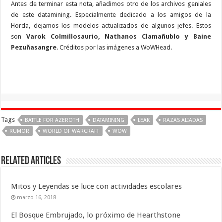
Antes de terminar esta nota, añadimos otro de los archivos geniales
de este datamining. Especialmente dedicado a los amigos de la
Horda, dejamos los modelos actualizados de algunos jefes. Estos
son
Varok Colmillosaurio, Nathanos Clamañublo y Baine
Pezuñasangre
. Créditos por las imágenes a WoWHead.
Tags
BATTLE FOR AZEROTH
DATAMINING
LEAK
RAZAS ALIADAS
RUMOR
WORLD OF WARCRAFT
WOW
Related Articles
Mitos y Leyendas se luce con actividades escolares
marzo 16, 2018
El Bosque Embrujado, lo próximo de Hearthstone