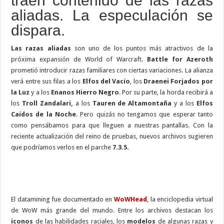
traen contenido de las razas
aliadas. La especulación se
dispara.
Las razas aliadas
son uno de los puntos más atractivos de la
próxima expansión de World of Warcraft.
Battle for Azeroth
prometió introducir razas familiares con ciertas variaciones. La alianza
verá entre sus filas a los
Elfos del Vacío
, los
Draenei Forjados por
la Luz
y a los
Enanos Hierro Negro
. Por su parte, la horda recibirá a
los
Troll Zandalari,
a los
Tauren de Altamontaña
y a los
Elfos
Caídos de la Noche
. Pero quizás no tengamos que esperar tanto
como pensábamos para que lleguen a nuestras pantallas. Con la
reciente actualización del reino de pruebas, nuevos archivos sugieren
que podríamos verlos en el parche
7.3.5.
El datamining fue documentado en
WoWHead
, la enciclopedia virtual
de WoW más grande del mundo. Entre los archivos destacan los
iconos
de las habilidades raciales, los
modelos
de algunas razas y