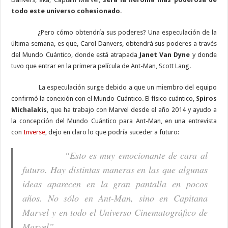
todo este universo cohesionado
.
¿Pero cómo obtendría sus poderes? Una especulación de la
última semana, es que, Carol Danvers, obtendrá sus poderes a través
del Mundo Cuántico, donde está atrapada
Janet Van Dyne
y donde
tuvo que entrar en la primera película de Ant-Man, Scott Lang.
La especulación surge debido a que un miembro del equipo
confirmó la conexión con el Mundo Cuántico. El físico cuántico,
Spiros
Michalakis
, que ha trabajo con Marvel desde el año 2014 y ayudo a
la concepción del Mundo Cuántico para Ant-Man, en una entrevista
con
Inverse
, dejo en claro lo que podría suceder a futuro:
“Esto es muy emocionante de cara al
futuro. Hay distintas maneras en las que algunas
ideas aparecen en la gran pantalla en pocos
años. No sólo en Ant-Man, sino en Capitana
Marvel y en todo el Universo Cinematográfico de
Marvel”.