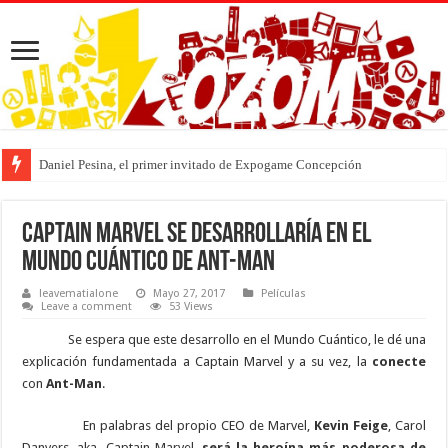
Daniel Pesina, el primer invitado de Expogame Concepción
Captain Marvel se desarrollaría en el
Mundo Cuántico de Ant-Man
leavematialone
Mayo 27, 2017
Películas
Leave a comment
53 Views
Se espera que este desarrollo en el Mundo Cuántico, le dé una
explicación fundamentada a Captain Marvel y a su vez, la
conecte
con
Ant-Man
.
En palabras del propio CEO de Marvel,
Kevin Feige
, Carol
Danvers, aka, Captain Marvel,
será la heroína más poderosa de