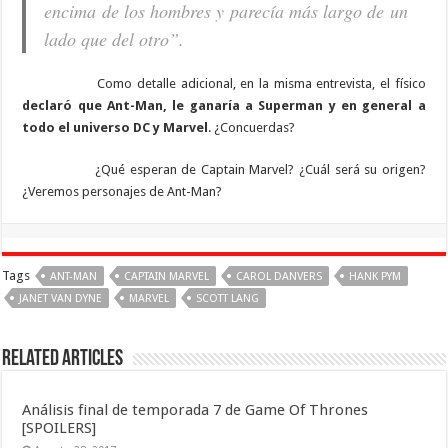
encima de los hombres y parecía más largo de un
lado que del otro”.
Como detalle adicional, en la misma entrevista, el físico
declaró que Ant-Man, le ganaría a Superman y en general a
todo el universo DC y Marvel
. ¿Concuerdas?
¿Qué esperan de Captain Marvel? ¿Cuál será su origen?
¿Veremos personajes de Ant-Man?
Tags
ANT-MAN
CAPTAIN MARVEL
CAROL DANVERS
HANK PYM
JANET VAN DYNE
MARVEL
SCOTT LANG
Related Articles
Análisis final de temporada 7 de Game Of Thrones
[SPOILERS]