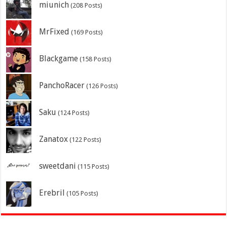
miunich
(208 Posts)
MrFixed
(169 Posts)
Blackgame
(158 Posts)
PanchoRacer
(126 Posts)
Saku
(124 Posts)
Zanatox
(122 Posts)
sweetdani
(115 Posts)
Erebril
(105 Posts)