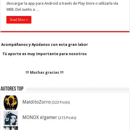
descargar la app para Android a través de Play Store o utilizarla vía
WEB. Del sueño a …
Read More »
Acompáñanos y Ayúdanos con esta gran labor
Acompáñanos y Ayúdanos con esta gran labor
Tú aporte es muy importante para nosotros
Tú aporte es muy importante para nosotros
!!! Muchas gracias !!!
Autores Top
MalditoZorro
(323 Posts)
MONOX elgamer
(215 Posts)