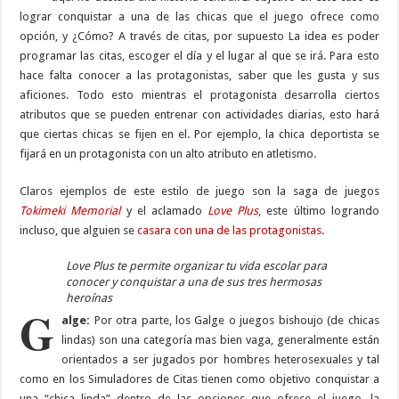
lograr conquistar a una de las chicas que el juego ofrece como
opción, y ¿Cómo? A través de citas, por supuesto La idea es poder
programar las citas, escoger el día y el lugar al que se irá. Para esto
hace falta conocer a las protagonistas, saber que les gusta y sus
aficiones. Todo esto mientras el protagonista desarrolla ciertos
atributos que se pueden entrenar con actividades diarias, esto hará
que ciertas chicas se fijen en el. Por ejemplo, la chica deportista se
fijará en un protagonista con un alto atributo en atletismo.
Claros ejemplos de este estilo de juego son la saga de juegos
Tokimeki Memorial
y el aclamado
Love Plus
, este último logrando
incluso, que alguien se
casara con una de las protagonistas
.
Love Plus te permite organizar tu vida escolar para
conocer y conquistar a una de sus tres hermosas
heroínas
G
alge:
Por otra parte, los Galge o juegos bishoujo (de chicas
lindas) son una categoría mas bien vaga, generalmente están
orientados a ser jugados por hombres heterosexuales y tal
como en los Simuladores de Citas tienen como objetivo conquistar a
una “chica linda” dentro de las opciones que ofrece el juego, la