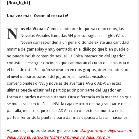
[/box_light]
Una vez más, Ozom al rescate!
N
ovela Visual:
Comenzando por lo que ya conocemos, las
Novelas Visuales llamadas VN por sus siglas en inglés (Visual
Novel) corresponden a un género donde existe una cantidad
mínima de gameplay y muy centrado en el diálogo que bien puede o
no puede incluir contenido sexual. La única interacción del jugador
consiste en escoger opciones que cambiarán el curso de la historia o
el final de esta. En Japón se dividen en dos grupos, diferenciados por
el nivel de participación del jugador, en novelas visuales
convencionales o NVL y novelas de aventura AVG o ADV; En estas
últimas puede existir más participación por parte del jugador en
forma de puzles u otros sistemas. Otra diferencia es la manera en que
se muestra el texto. En las NVL la caja de texto ocupa gran parte de la
pantalla, mientras que en las ADV la caja de texto se muestra en la
parte inferior de la pantalla para dar mas espacio a las animaciones.
Algunos ejemplos de este género son
Danganronpa
,
Higurashi no
Naku Koro
ni
,
Fate/Stay Night
y
Umineko no Naku Koro ni