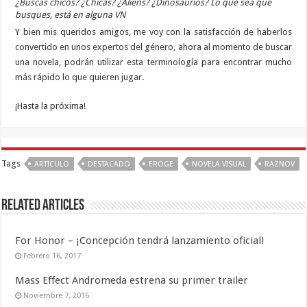
¿Buscas chicos? ¿Chicas? ¿Aliens? ¿Dinosaurios? Lo que sea que
busques, está en alguna VN
Y bien mis queridos amigos, me voy con la satisfacción de haberlos
convertido en unos expertos del género, ahora al momento de buscar
una novela, podrán utilizar esta terminología para encontrar mucho
más rápido lo que quieren jugar.
¡Hasta la próxima!
Tags
ARTICULO
DESTACADO
EROGE
NOVELA VISUAL
RAZNOV
Related Articles
For Honor – ¡Concepción tendrá lanzamiento oficial!
Febrero 16, 2017
Mass Effect Andromeda estrena su primer trailer
Noviembre 7, 2016