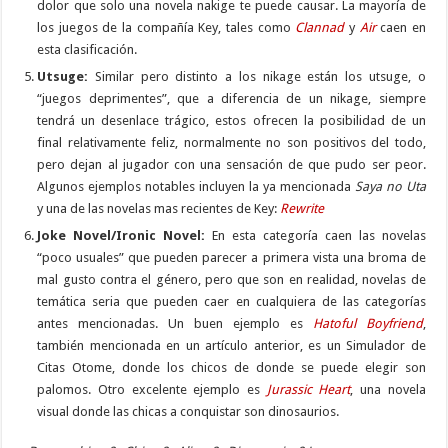
dolor que solo una novela nakige te puede causar. La mayoría de
los juegos de la compañía Key, tales como
Clannad
y
Air
caen en
esta clasificación.
Utsuge:
Similar pero distinto a los nikage están los utsuge, o
“juegos deprimentes”, que a diferencia de un nikage, siempre
tendrá un desenlace trágico, estos ofrecen la posibilidad de un
final relativamente feliz, normalmente no son positivos del todo,
pero dejan al jugador con una sensación de que pudo ser peor.
Algunos ejemplos notables incluyen la ya mencionada
Saya no Uta
y una de las novelas mas recientes de Key:
Rewrite
Joke Novel/Ironic Novel:
En esta categoría caen las novelas
“poco usuales” que pueden parecer a primera vista una broma de
mal gusto contra el género, pero que son en realidad, novelas de
temática seria que pueden caer en cualquiera de las categorías
antes mencionadas. Un buen ejemplo es
Hatoful Boyfriend
,
también mencionada en un artículo anterior, es un Simulador de
Citas Otome, donde los chicos de donde se puede elegir son
palomos. Otro excelente ejemplo es
Jurassic Heart
, una novela
visual donde las chicas a conquistar son dinosaurios.