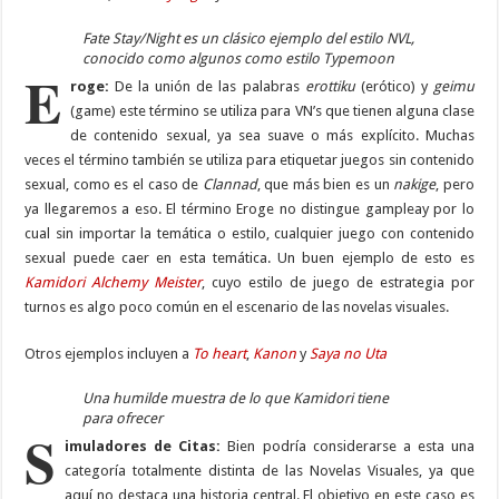
Fate Stay/Night es un clásico ejemplo del estilo NVL,
conocido como algunos como estilo Typemoon
E
roge:
De la unión de las palabras
erottiku
(erótico) y
geimu
(game) este término se utiliza para VN’s que tienen alguna clase
de contenido sexual, ya sea suave o más explícito. Muchas
veces el término también se utiliza para etiquetar juegos sin contenido
sexual, como es el caso de
Clannad
, que más bien es un
nakige
, pero
ya llegaremos a eso. El término Eroge no distingue gampleay por lo
cual sin importar la temática o estilo, cualquier juego con contenido
sexual puede caer en esta temática. Un buen ejemplo de esto es
Kamidori Alchemy Meister
, cuyo estilo de juego de estrategia por
turnos es algo poco común en el escenario de las novelas visuales.
Otros ejemplos incluyen a
To heart
,
Kanon
y
Saya no Uta
Una humilde muestra de lo que Kamidori tiene
para ofrecer
S
imuladores de Citas:
Bien podría considerarse a esta una
categoría totalmente distinta de las Novelas Visuales, ya que
aquí no destaca una historia central. El objetivo en este caso es