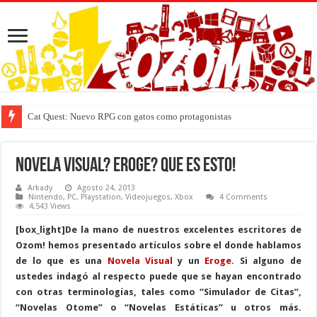
Cat Quest: Nuevo RPG con gatos como protagonistas
Novela Visual? Eroge? Que es esto!
Arkady
Agosto 24, 2013
Nintendo
,
PC
,
Playstation
,
Videojuegos
,
Xbox
4 Comments
4,543 Views
[box_light]De la mano de nuestros excelentes escritores de
Ozom! hemos presentado artículos sobre el donde hablamos
de lo que es una
Novela Visual
y un
Eroge
. Si alguno de
ustedes indagó al respecto puede que se hayan encontrado
con otras terminologías, tales como “Simulador de Citas”,
“Novelas Otome” o “Novelas Estáticas” u otros más.