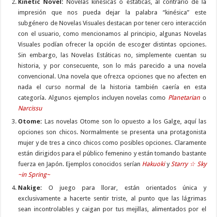
Kinetic Novel:
Novelas kinésicas o estáticas, al contrario de la
impresión que nos pueda dejar la palabra “kinésica” este
subgénero de Novelas Visuales destacan por tener cero interacción
con el usuario, como mencionamos al principio, algunas Novelas
Visuales podían ofrecer la opción de escoger distintas opciones.
Sin embargo, las Novelas Estáticas no, simplemente cuentan su
historia, y por consecuente, son lo más parecido a una novela
convencional. Una novela que ofrezca opciones que no afecten en
nada el curso normal de la historia también caería en esta
categoría. Algunos ejemplos incluyen novelas como
Planetarian
o
Narcissu
Otome:
Las novelas Otome son lo opuesto a los Galge, aquí las
opciones son chicos. Normalmente se presenta una protagonista
mujer y de tres a cinco chicos como posibles opciones. Claramente
están dirigidos para el público femenino y están tomando bastante
fuerza en Japón. Ejemplos conocidos serían
Hakuoki
y
Starry
☆
Sky
~in Spring~
Nakige:
O juego para llorar, están orientados única y
exclusivamente a hacerte sentir triste, al punto que las lágrimas
sean incontrolables y caigan por tus mejillas, alimentados por el