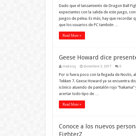
Dado que el lanzamiento de Dragon Ball Figh
expectantes con la salida de este juego, co
juegos de pelea. Es más, hay que recordar q
que los usuarios de PC también …
Read More »
Geese Howard dice present
makscoj
diciembre 3, 2017
0
Por si fuera poco con la llegada de Noctis, a
Tekken 7. Geese Howard ya se encuentra dis
icónico atuendo de pantalón rojo “hakama” y
acertar todo tipo de …
Read More »
Conoce a los nuevos person
FighterZ