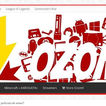
e
League of Legends
Summoners War
Minecraft: » KAROGATH»
Streamers
Store Ozom!!
película de terror?