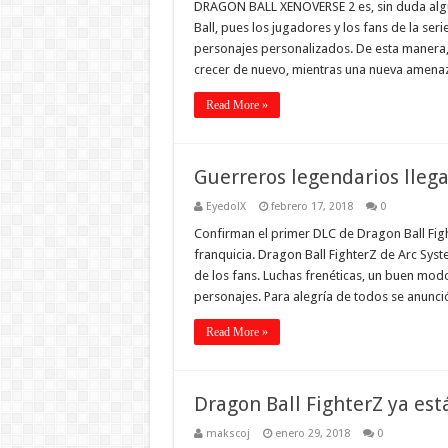
DRAGON BALL XENOVERSE 2 es, sin duda algu
Ball, pues los jugadores y los fans de la ser
personajes personalizados. De esta maner
crecer de nuevo, mientras una nueva amen
Read More »
Guerreros legendarios llega
EyedolX
febrero 17, 2018
0
Confirman el primer DLC de Dragon Ball Figh
franquicia. Dragon Ball FighterZ de Arc Sy
de los fans. Luchas frenéticas, un buen mod
personajes. Para alegría de todos se anunció
Read More »
Dragon Ball FighterZ ya es
makscoj
enero 29, 2018
0