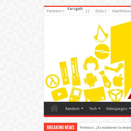
Karogath
Partners>>
||
Dota 2
Hearthston
Random
Tech
Videojuegos
Breaking News
Verónica: ¿Es realmente la mejor 