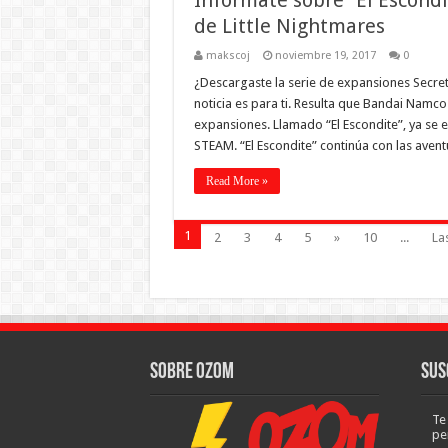
Infórmate sobre “El Escondi
de Little Nightmares
makscoj
noviembre 19, 2017
0
¿Descargaste la serie de expansiones Secret
noticia es para ti. Resulta que Bandai Namc
expansiones. Llamado “El Escondite”, ya se e
STEAM. “El Escondite” continúa con las aven
Read More »
1
2
3
4
5
»
10
...
Las
Sobre Ozom
Sus
Te
pe