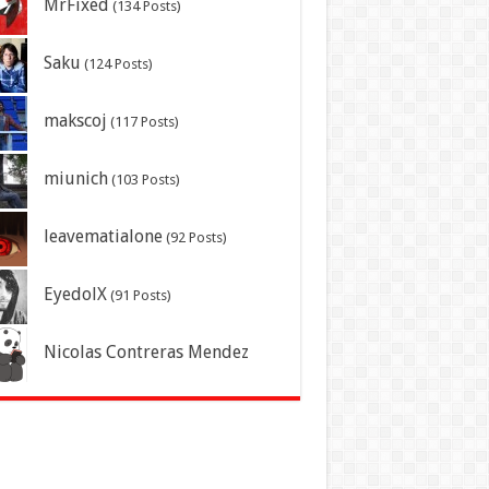
MrFixed
(134 Posts)
Saku
(124 Posts)
makscoj
(117 Posts)
miunich
(103 Posts)
leavematialone
(92 Posts)
EyedolX
(91 Posts)
Nicolas Contreras Mendez
(Lucenzo)
(87 Posts)