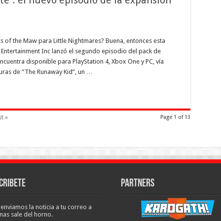
te”: el nuevo episodio de la expansión
s of the Maw para Little Nightmares? Buena, entonces esta
o Entertainment Inc lanzó el segundo episodio del pack de
ncuentra disponible para PlayStation 4, Xbox One y PC, vía
turas de “The Runaway Kid”, un …
t »
Page 1 of 13
cribete
Partners
 enviamos la noticia a tu correo a
nas sale del horno.