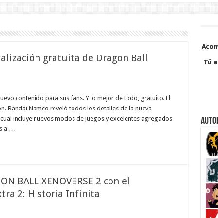
Acom
Acom
alización gratuita de Dragon Ball
Tú a
Tú a
uevo contenido para sus fans. Y lo mejor de todo, gratuito. El
n. Bandai Namco reveló todos los detalles de la nueva
a cual incluye nuevos modos de juegos y excelentes agregados
Auto
os a …
GON BALL XENOVERSE 2 con el
ra 2: Historia Infinita