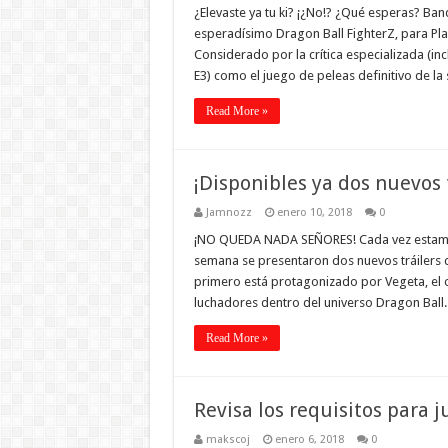
¿Elevaste ya tu ki? ¡¿No!? ¿Qué esperas? Ban
esperadísimo Dragon Ball FighterZ, para Play
Considerado por la crítica especializada (i
E3) como el juego de peleas definitivo de la
Read More »
¡Disponibles ya dos nuevos 
Jamnozz
enero 10, 2018
0
¡NO QUEDA NADA SEÑORES! Cada vez estamos 
semana se presentaron dos nuevos tráilers 
primero está protagonizado por Vegeta, el o
luchadores dentro del universo Dragon Ball.
Read More »
Revisa los requisitos para 
makscoj
enero 6, 2018
0