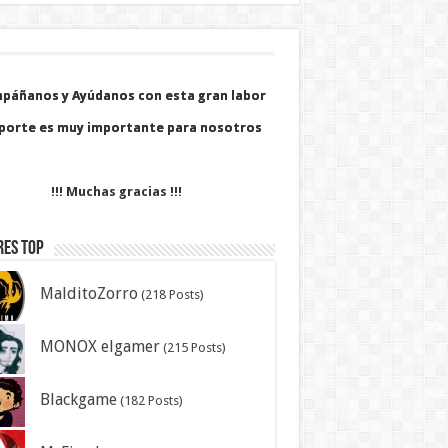
páñanos y Ayúdanos con esta gran labor
páñanos y Ayúdanos con esta gran labor
porte es muy importante para nosotros
porte es muy importante para nosotros
!!! Muchas gracias !!!
res Top
MalditoZorro
(218 Posts)
MONOX elgamer
(215 Posts)
Blackgame
(182 Posts)